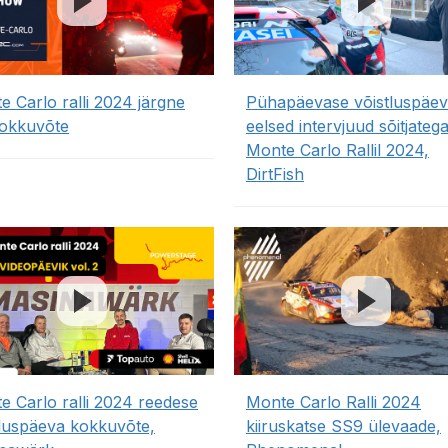
e Carlo ralli 2024 järgne
Pühapäevase võistluspäe
kokkuvõte
eelsed intervjuud sõitjateg
Monte Carlo Rallil 2024,
DirtFish
e Carlo ralli 2024 reedese
Monte Carlo Ralli 2024
tluspäeva kokkuvõte,
kiiruskatse SS9 ülevaade,