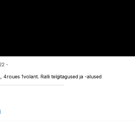
22 -
 4roues 1volant. Ralli telgitagused ja -alused
4