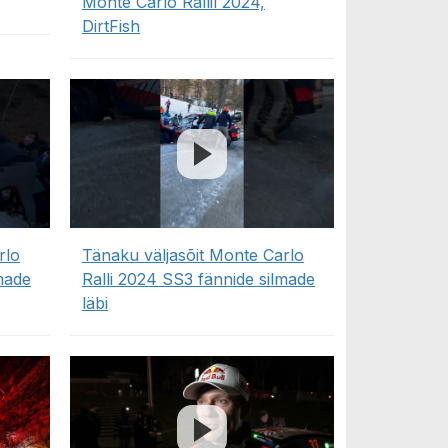
Monte Carlo Rallil 2024,
DirtFish
rlo
Tänaku väljasõit Monte Carlo
made
Ralli 2024 SS3 fännide silmade
läbi