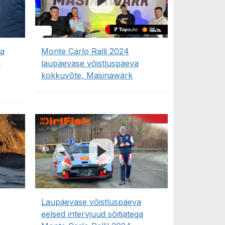
va
Monte Carlo Ralli 2024
a
laupäevase võistluspäeva
kokkuvõte, Masinawärk
Laupäevase võistluspäeva
eelsed intervjuud sõitjatega