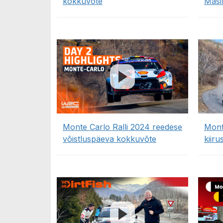
kokkuvõte
Masi
Monte Carlo Ralli 2024 reedese
Mont
võistluspäeva kokkuvõte
kiir