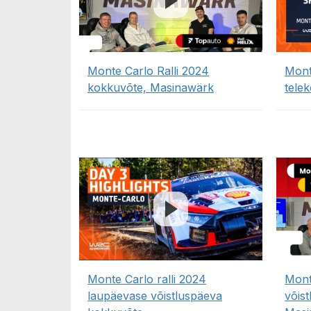
Monte Carlo Ralli 2024
Mont
kokkuvõte, Masinawärk
tele
Monte Carlo ralli 2024
Mont
laupäevase võistluspäeva
võis