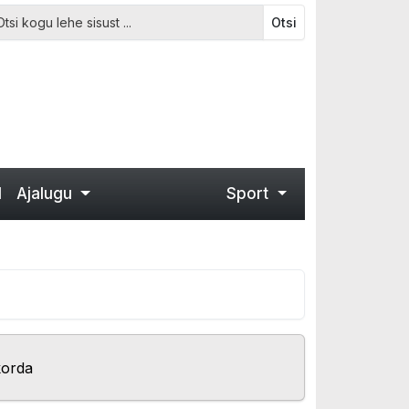
Otsi
d
Ajalugu
Sport
korda