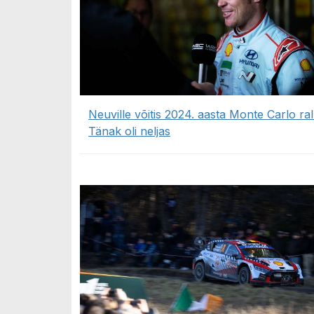
Neuville võitis 2024. aasta Monte Carlo rall
Tänak oli neljas