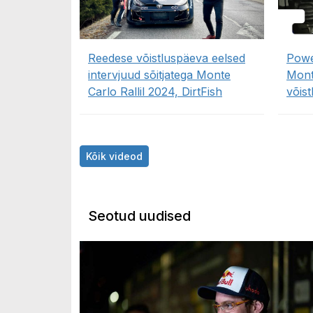
Reedese võistluspäeva eelsed
Powe
intervjuud sõitjatega Monte
Mont
Carlo Rallil 2024, DirtFish
võis
Kõik videod
Seotud uudised