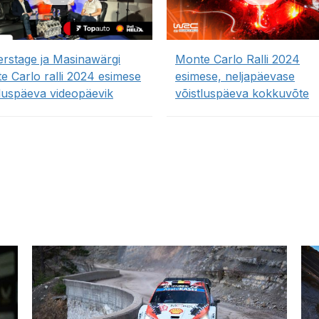
rstage ja Masinawärgi
Monte Carlo Ralli 2024
e Carlo ralli 2024 esimese
esimese, neljapäevase
tluspäeva videopäevik
võistluspäeva kokkuvõte