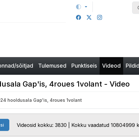
nnad/sõitjad
Tulemused
Punktiseis
Videod
Pildi
dusala Gap'is, 4roues 1volant - Video
024 hooldusala Gap'is, 4roues 1volant
Videosid kokku: 3830 | Kokku vaadatud 10804999 
si