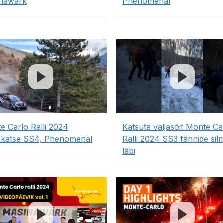
nawärk
Phenomenal
e Carlo Ralli 2024
Katsuta väljasõit Monte Ca
uskatse SS4, Phenomenal
Ralli 2024 SS3 fännide sil
läbi