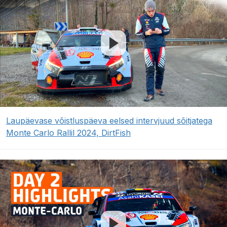
Laupäevase võistluspäeva eelsed intervjuud sõitjatega
Monte Carlo Rallil 2024, DirtFish