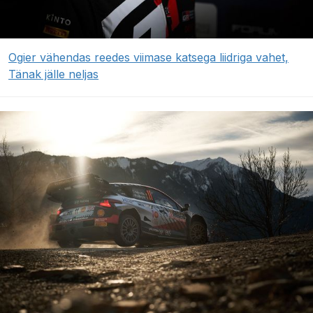
Ogier vähendas reedes viimase katsega liidriga vahet,
Tänak jälle neljas