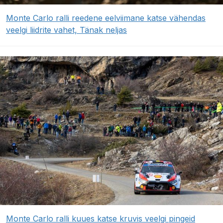
Monte Carlo ralli reedene eelviimane katse vähendas
veelgi liidrite vahet, Tänak neljas
Monte Carlo ralli kuues katse kruvis veelgi pingeid