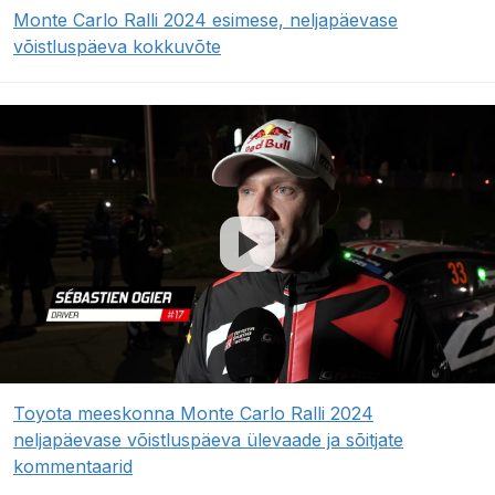
Monte Carlo Ralli 2024 esimese, neljapäevase
võistluspäeva kokkuvõte
Toyota meeskonna Monte Carlo Ralli 2024
neljapäevase võistluspäeva ülevaade ja sõitjate
kommentaarid