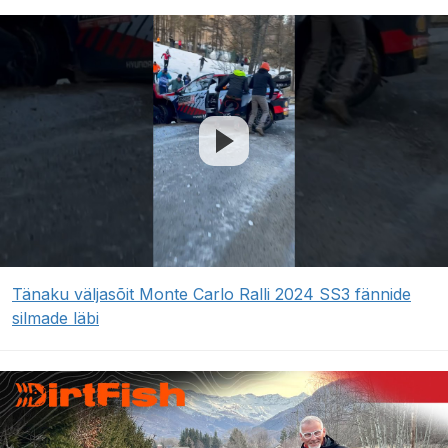
Tänaku väljasõit Monte Carlo Ralli 2024 SS3 fännide
silmade läbi