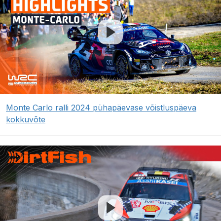
Monte Carlo ralli 2024 pühapäevase võistluspäeva
kokkuvõte