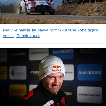
Neuville haaras laupäeva hommikul teise koha tagasi
endale, Tänak kuues