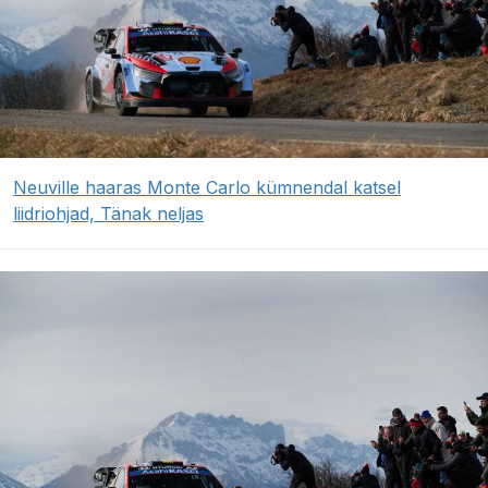
Neuville haaras Monte Carlo kümnendal katsel
liidriohjad, Tänak neljas