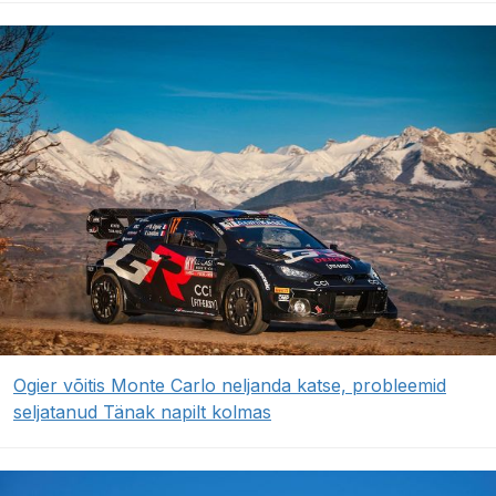
Ogier võitis Monte Carlo neljanda katse, probleemid
seljatanud Tänak napilt kolmas