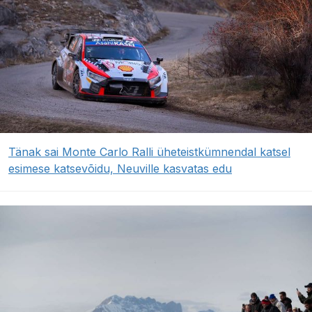
Tänak sai Monte Carlo Ralli üheteistkümnendal katsel
esimese katsevõidu, Neuville kasvatas edu