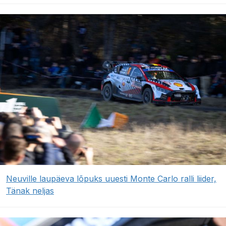
Neuville laupäeva lõpuks uuesti Monte Carlo ralli liider,
Tänak neljas