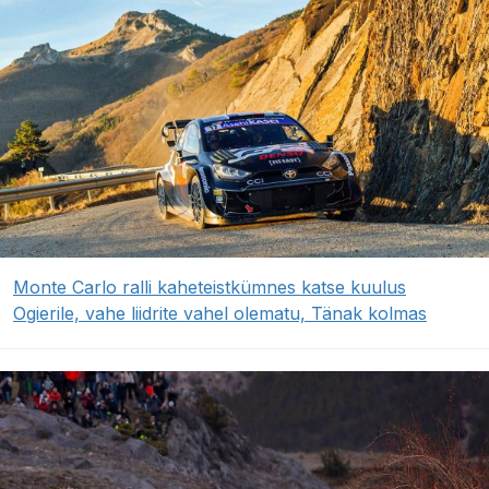
Monte Carlo ralli kaheteistkümnes katse kuulus
Ogierile, vahe liidrite vahel olematu, Tänak kolmas