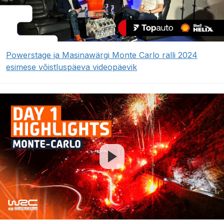
Powerstage ja Masinawärgi Monte Carlo ralli 2024
esimese võistluspäeva videopäevik