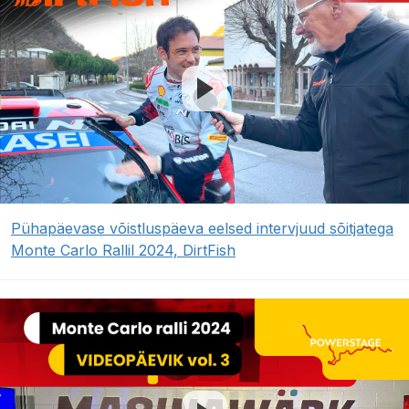
Pühapäevase võistluspäeva eelsed intervjuud sõitjatega
Monte Carlo Rallil 2024, DirtFish