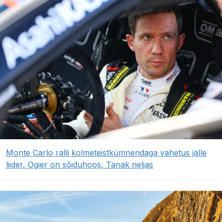
Monte Carlo ralli kolmeteistkümnendaga vahetus jälle
liider, Ogier on sõiduhoos, Tänak neljas