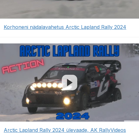
Korhoneni nädalavahetus Arctic Lapland Rally 2024
Arctic Lapland Rally 2024 ülevaade, AK RallyVideos