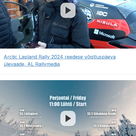
Arctic Lapland Rally 2024 reedese võistluspäeva
ülevaade, AL Rallymedia