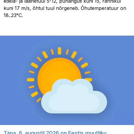
edela- ja läänetuul 5-12, puhanguti kuni 15, rannikul
kuni 17 m/s, õhtul tuul nõrgeneb. Õhutemperatuur on
18..23°C.
Täna, 6. augustil 2026 on Eestis muutliku