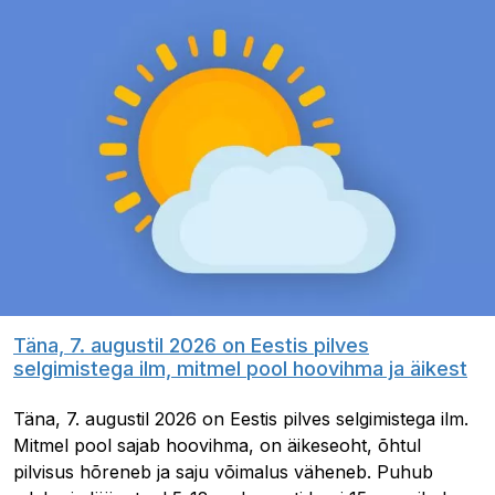
Täna, 7. augustil 2026 on Eestis pilves
selgimistega ilm, mitmel pool hoovihma ja äikest
Täna, 7. augustil 2026 on Eestis pilves selgimistega ilm.
Mitmel pool sajab hoovihma, on äikeseoht, õhtul
pilvisus hõreneb ja saju võimalus väheneb. Puhub