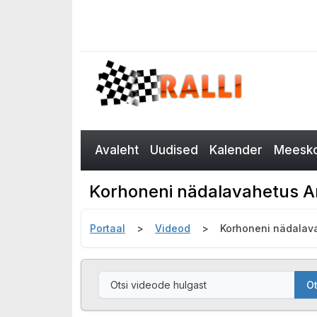
Avaleht
Uudised
Kalender
Meesko
Korhoneni nädalavahetus Ar
Portaal
Videod
Korhoneni nädalava
Ot