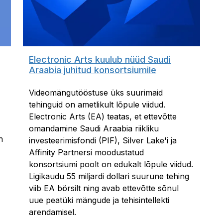
Electronic Arts kuulub nüüd Saudi
Araabia juhitud konsortsiumile
Videomängutööstuse üks suurimaid
tehinguid on ametlikult lõpule viidud.
Electronic Arts (EA) teatas, et ettevõtte
omandamine Saudi Araabia riikliku
n
investeerimisfondi (PIF), Silver Lake'i ja
Affinity Partnersi moodustatud
konsortsiumi poolt on edukalt lõpule viidud.
Ligikaudu 55 miljardi dollari suurune tehing
viib EA börsilt ning avab ettevõtte sõnul
uue peatüki mängude ja tehisintellekti
arendamisel.