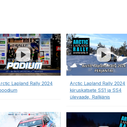
Arctic Lapland Rally 2024
Arctic Lapland Rally 2024
šipoodium
kiiruskatsete SS1 ja SS4
ülevaade, Rallijänis