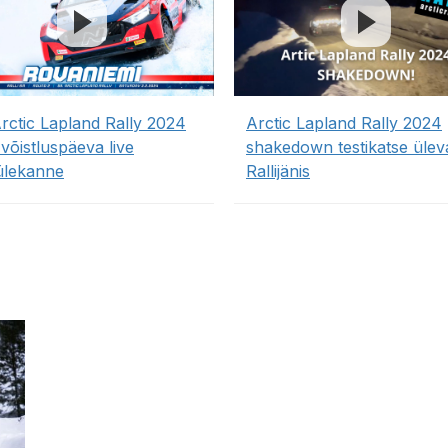
Arctic Lapland Rally 2024
Arctic Lapland Rally 2024
 võistluspäeva live
shakedown testikatse ülev
ülekanne
Rallijänis