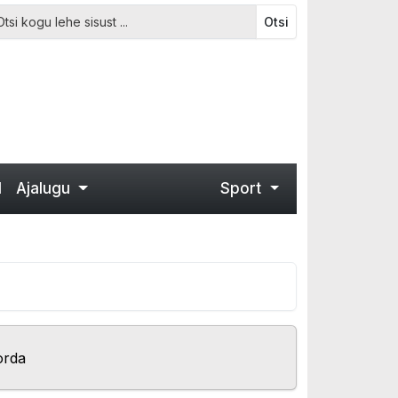
Otsi
d
Ajalugu
Sport
orda