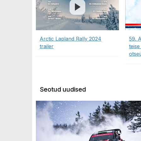
Arctic Lapland Rally 2024
59. 
trailer
teise
otse
Seotud uudised