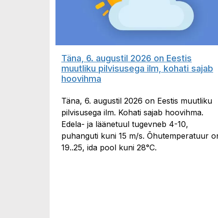
Täna, 6. augustil 2026 on Eestis
muutliku pilvisusega ilm, kohati sajab
hoovihma
Täna, 6. augustil 2026 on Eestis muutliku
pilvisusega ilm. Kohati sajab hoovihma.
Edela- ja läänetuul tugevneb 4-10,
puhanguti kuni 15 m/s. Õhutemperatuur o
19..25, ida pool kuni 28°C.