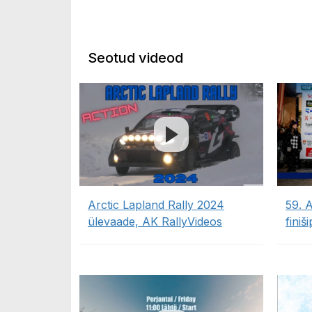
Seotud videod
Arctic Lapland Rally 2024
59. 
ülevaade, AK RallyVideos
fini