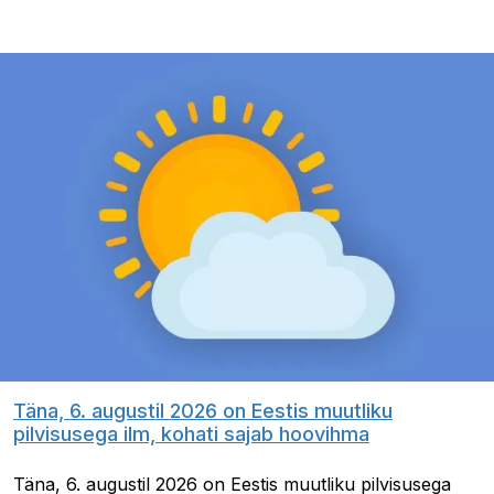
Täna, 6. augustil 2026 on Eestis muutliku
pilvisusega ilm, kohati sajab hoovihma
Täna, 6. augustil 2026 on Eestis muutliku pilvisusega