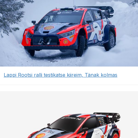
Lappi Rootsi ralli testikatse kiireim, Tänak kolmas