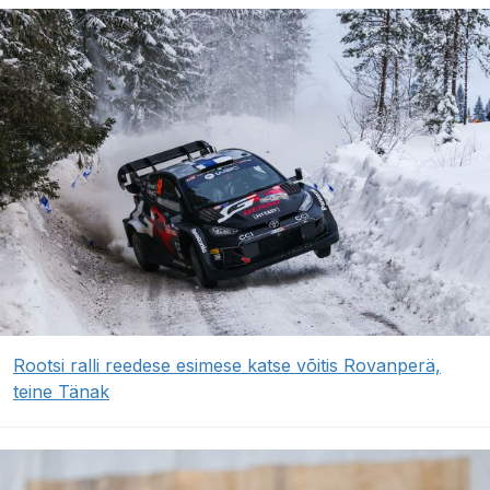
Rootsi ralli reedese esimese katse võitis Rovanperä,
teine Tänak