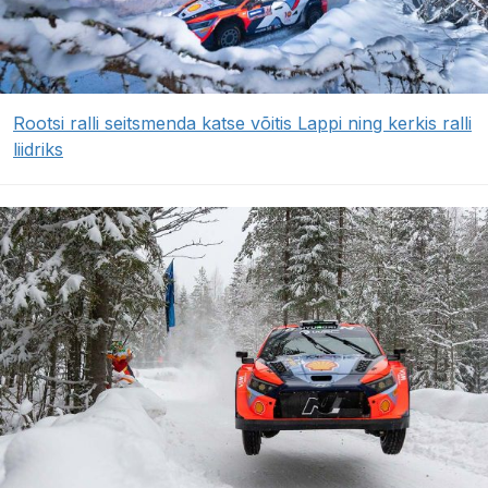
Rootsi ralli seitsmenda katse võitis Lappi ning kerkis ralli
liidriks