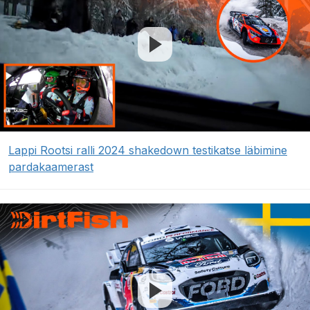
Lappi Rootsi ralli 2024 shakedown testikatse läbimine
pardakaamerast