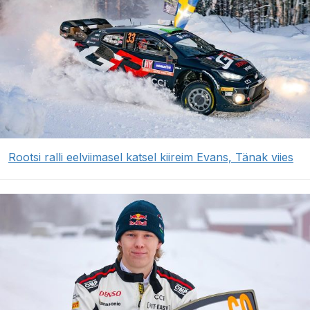
Rootsi ralli eelviimasel katsel kiireim Evans, Tänak viies