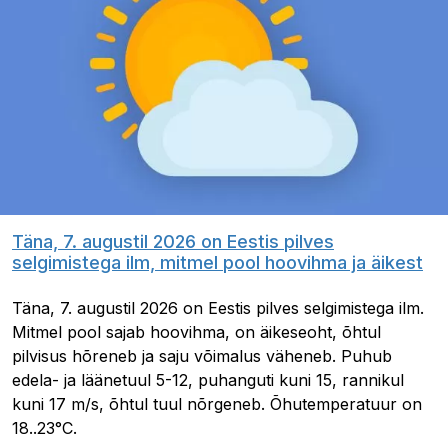
Täna, 7. augustil 2026 on Eestis pilves
selgimistega ilm, mitmel pool hoovihma ja äikest
Täna, 7. augustil 2026 on Eestis pilves selgimistega ilm.
Mitmel pool sajab hoovihma, on äikeseoht, õhtul
pilvisus hõreneb ja saju võimalus väheneb. Puhub
edela- ja läänetuul 5-12, puhanguti kuni 15, rannikul
kuni 17 m/s, õhtul tuul nõrgeneb. Õhutemperatuur on
18..23°C.