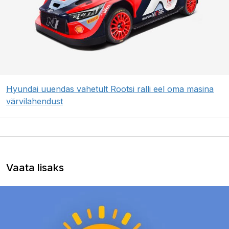
Hyundai uuendas vahetult Rootsi ralli eel oma masina
värvilahendust
Vaata lisaks