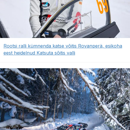
Rootsi ralli kümnenda katse võitis Rovanperä, esikoha
eest heidelnud Katsuta sõitis valli