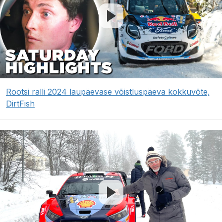
Rootsi ralli 2024 laupäevase võistluspäeva kokkuvõte,
DirtFish