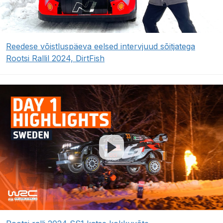
Reedese võistluspäeva eelsed intervjuud sõitjatega
Rootsi Rallil 2024, DirtFish