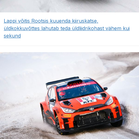
Lappi võitis Rootsis kuuenda kiiruskatse,
üldkokkuvõttes lahutab teda üldliidrikohast vähem kui
sekund