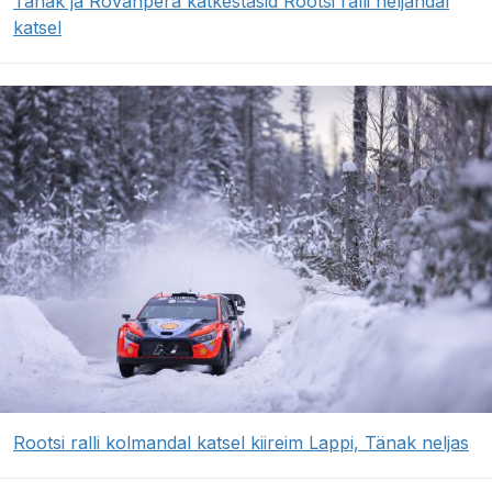
Tänak ja Rovanperä katkestasid Rootsi ralli neljandal
katsel
Rootsi ralli kolmandal katsel kiireim Lappi, Tänak neljas