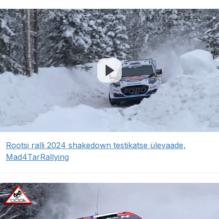
Rootsi ralli 2024 shakedown testikatse ülevaade,
Mad4TarRallying