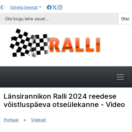
Vaheta teemat
Otsi
Länsirannikon Ralli 2024 reedese
võistluspäeva otseülekanne - Video
Portaal
Videod