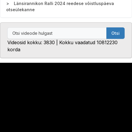
Länsirannikon Ralli 2024 reedese võistluspäeva
otseülekanne
Otsi
Videosid kokku: 3830 | Kokku vaadatud 10812230
korda