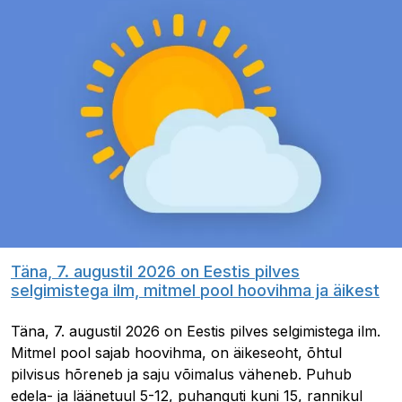
Täna, 7. augustil 2026 on Eestis pilves
selgimistega ilm, mitmel pool hoovihma ja äikest
Täna, 7. augustil 2026 on Eestis pilves selgimistega ilm.
Mitmel pool sajab hoovihma, on äikeseoht, õhtul
pilvisus hõreneb ja saju võimalus väheneb. Puhub
edela- ja läänetuul 5-12, puhanguti kuni 15, rannikul