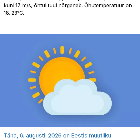
kuni 17 m/s, õhtul tuul nõrgeneb. Õhutemperatuur on
18..23°C.
Täna, 6. augustil 2026 on Eestis muutliku