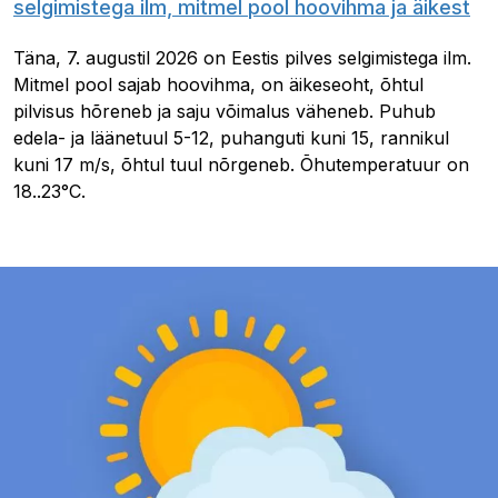
selgimistega ilm, mitmel pool hoovihma ja äikest
Täna, 7. augustil 2026 on Eestis pilves selgimistega ilm.
Mitmel pool sajab hoovihma, on äikeseoht, õhtul
pilvisus hõreneb ja saju võimalus väheneb. Puhub
edela- ja läänetuul 5-12, puhanguti kuni 15, rannikul
kuni 17 m/s, õhtul tuul nõrgeneb. Õhutemperatuur on
18..23°C.