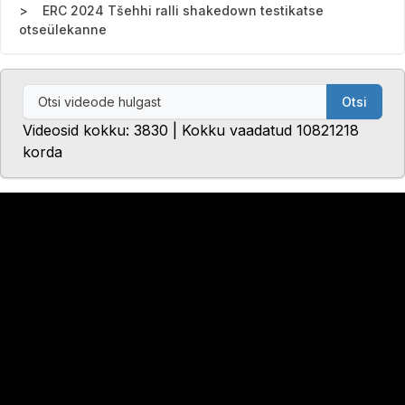
ERC 2024 Tšehhi ralli shakedown testikatse
otseülekanne
Otsi
Videosid kokku: 3830 | Kokku vaadatud 10821218
korda