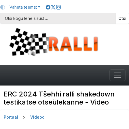
Vaheta teemat
Otsi
ERC 2024 Tšehhi ralli shakedown
testikatse otseülekanne - Video
Portaal
Videod