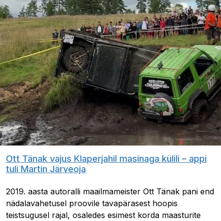
Ott Tänak vajus Klaperjahil masinaga külili – appi
tuli Martin Järveoja
2019. aasta autoralli maailmameister Ott Tänak pani end
nädalavahetusel proovile tavapärasest hoopis
teistsugusel rajal, osaledes esimest korda maasturite