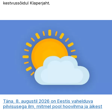
kestvussõidul Klaperjaht.
Täna, 8. augustil 2026 on Eestis vahelduva
pilvisusega ilm, mitmel pool hoovihma ja äikest