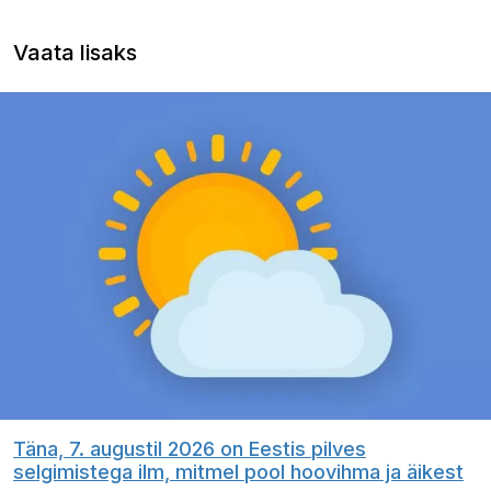
Vaata lisaks
Täna, 7. augustil 2026 on Eestis pilves
selgimistega ilm, mitmel pool hoovihma ja äikest