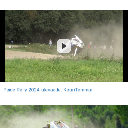
Paide Rally 2024 ülevaade, KauriTammai