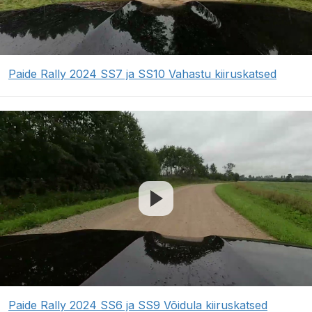
Paide Rally 2024 SS7 ja SS10 Vahastu kiiruskatsed
Paide Rally 2024 SS6 ja SS9 Võidula kiiruskatsed