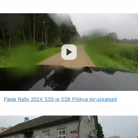
Paide Rally 2024 SS5 ja SS8 Põikva kiiruskatsed