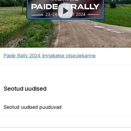
Paide Rally 2024 linnakatse otseülekanne
Seotud uudised
Seotud uudised puuduvad