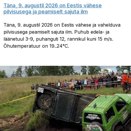
Täna, 9. augustil 2026 on Eestis vähese
pilvisusega ja peamiselt sajuta ilm
Täna, 9. augustil 2026 on Eestis vähese ja vahelduva
pilvisusega peamiselt sajuta ilm. Puhub edela- ja
läänetuul 3-9, puhanguti 12, rannikul kuni 15 m/s.
Õhutemperatuur on 19..24°C.