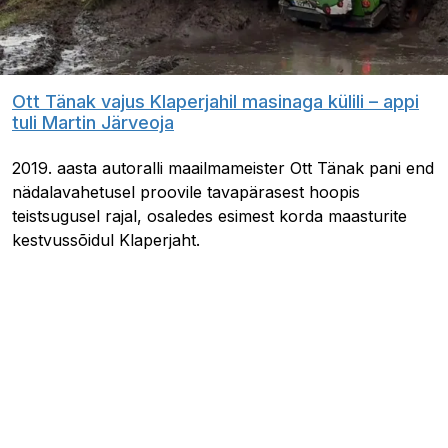
Ott Tänak vajus Klaperjahil masinaga külili – appi
tuli Martin Järveoja
2019. aasta autoralli maailmameister Ott Tänak pani end
nädalavahetusel proovile tavapärasest hoopis
teistsugusel rajal, osaledes esimest korda maasturite
kestvussõidul Klaperjaht.