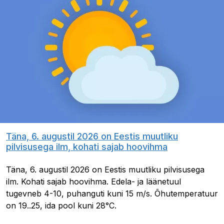
Täna, 6. augustil 2026 on Eestis muutliku
pilvisusega ilm, kohati sajab hoovihma
Täna, 6. augustil 2026 on Eestis muutliku pilvisusega
ilm. Kohati sajab hoovihma. Edela- ja läänetuul
tugevneb 4-10, puhanguti kuni 15 m/s. Õhutemperatuur
on 19..25, ida pool kuni 28°C.