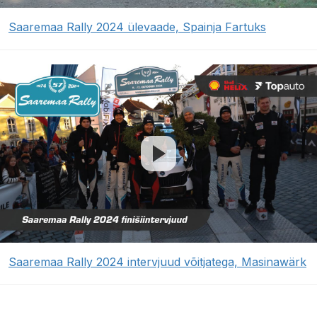
Saaremaa Rally 2024 ülevaade, Spainja Fartuks
Saaremaa Rally 2024 intervjuud võitjatega, Masinawärk