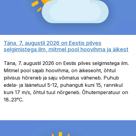
Täna, 7. augustil 2026 on Eestis pilves
selgimistega ilm, mitmel pool hoovihma ja äikest
Täna, 7. augustil 2026 on Eestis pilves selgimistega ilm.
Mitmel pool sajab hoovihma, on äikeseoht, õhtul
pilvisus hõreneb ja saju võimalus väheneb. Puhub
edela- ja läänetuul 5-12, puhanguti kuni 15, rannikul
kuni 17 m/s, õhtul tuul nõrgeneb. Õhutemperatuur on
18..23°C.