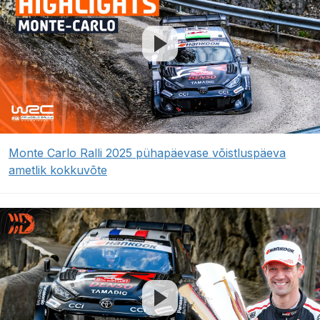
Monte Carlo Ralli 2025 pühapäevase võistluspäeva
ametlik kokkuvõte