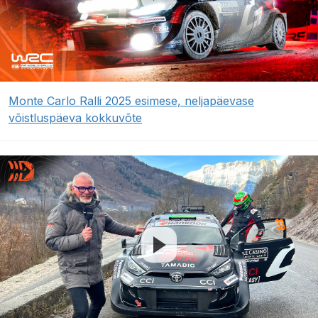
Monte Carlo Ralli 2025 esimese, neljapäevase
võistluspäeva kokkuvõte