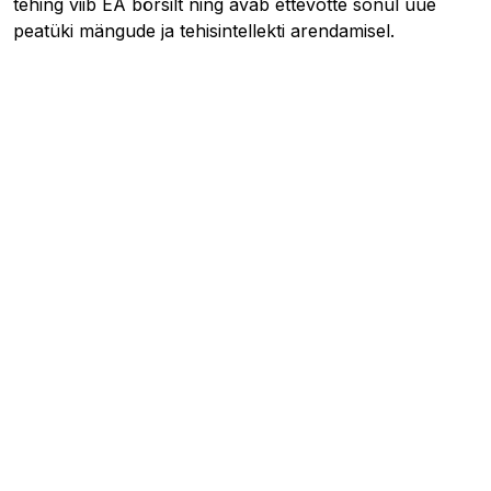
tehing viib EA börsilt ning avab ettevõtte sõnul uue
peatüki mängude ja tehisintellekti arendamisel.