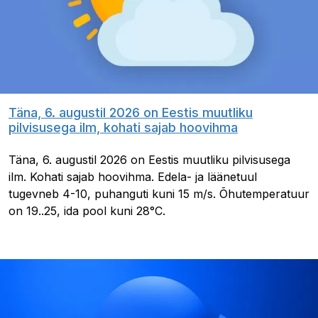
Täna, 6. augustil 2026 on Eestis muutliku
pilvisusega ilm, kohati sajab hoovihma
Täna, 6. augustil 2026 on Eestis muutliku pilvisusega
ilm. Kohati sajab hoovihma. Edela- ja läänetuul
tugevneb 4-10, puhanguti kuni 15 m/s. Õhutemperatuur
on 19..25, ida pool kuni 28°C.