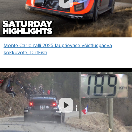
Monte Carlo ralli 2025 laupäevase võistluspäeva
kokkuvõte, DirtFish