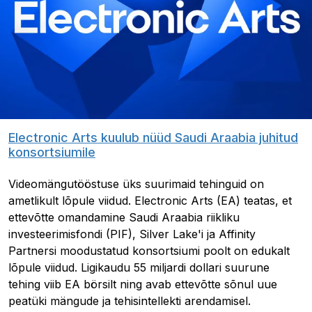
Electronic Arts kuulub nüüd Saudi Araabia juhitud
konsortsiumile
Videomängutööstuse üks suurimaid tehinguid on
ametlikult lõpule viidud. Electronic Arts (EA) teatas, et
ettevõtte omandamine Saudi Araabia riikliku
investeerimisfondi (PIF), Silver Lake'i ja Affinity
Partnersi moodustatud konsortsiumi poolt on edukalt
lõpule viidud. Ligikaudu 55 miljardi dollari suurune
tehing viib EA börsilt ning avab ettevõtte sõnul uue
peatüki mängude ja tehisintellekti arendamisel.