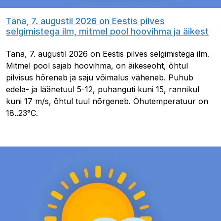
Täna, 7. augustil 2026 on Eestis pilves
selgimistega ilm, mitmel pool hoovihma ja äikest
Täna, 7. augustil 2026 on Eestis pilves selgimistega ilm.
Mitmel pool sajab hoovihma, on äikeseoht, õhtul
pilvisus hõreneb ja saju võimalus väheneb. Puhub
edela- ja läänetuul 5-12, puhanguti kuni 15, rannikul
kuni 17 m/s, õhtul tuul nõrgeneb. Õhutemperatuur on
18..23°C.