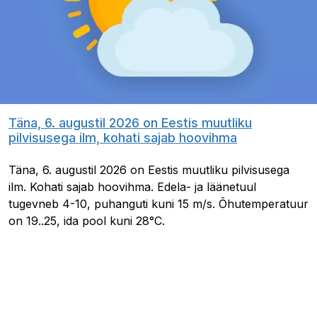
Täna, 6. augustil 2026 on Eestis muutliku
pilvisusega ilm, kohati sajab hoovihma
Täna, 6. augustil 2026 on Eestis muutliku pilvisusega
ilm. Kohati sajab hoovihma. Edela- ja läänetuul
tugevneb 4-10, puhanguti kuni 15 m/s. Õhutemperatuur
on 19..25, ida pool kuni 28°C.