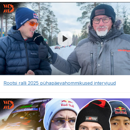
Rootsi ralli 2025 pühapäevahommikused intervjuud