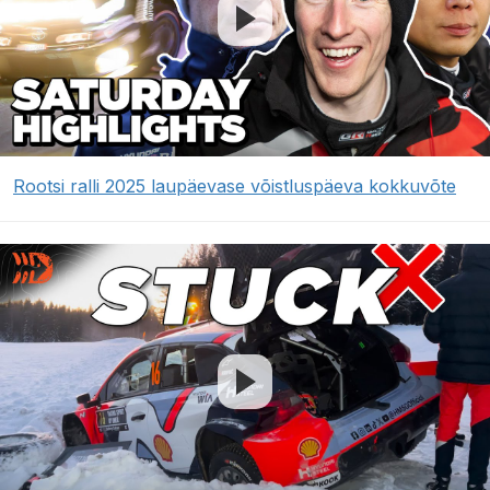
Rootsi ralli 2025 laupäevase võistluspäeva kokkuvõte