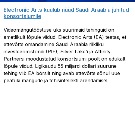
Electronic Arts kuulub nüüd Saudi Araabia juhitud
konsortsiumile
Videomängutööstuse üks suurimaid tehinguid on
ametlikult lõpule viidud. Electronic Arts (EA) teatas, et
ettevõtte omandamine Saudi Araabia riikliku
investeerimisfondi (PIF), Silver Lake'i ja Affinity
Partnersi moodustatud konsortsiumi poolt on edukalt
lõpule viidud. Ligikaudu 55 miljardi dollari suurune
tehing viib EA börsilt ning avab ettevõtte sõnul uue
peatüki mängude ja tehisintellekti arendamisel.