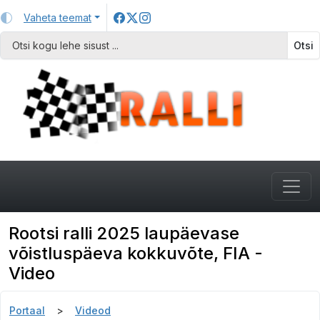
Vaheta teemat
Otsi
Rootsi ralli 2025 laupäevase
võistluspäeva kokkuvõte, FIA -
Video
Portaal
Videod