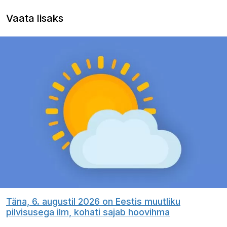
Vaata lisaks
Täna, 6. augustil 2026 on Eestis muutliku
pilvisusega ilm, kohati sajab hoovihma