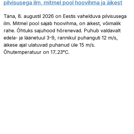
pilvisusega ilm, mitmel pool hoovihma ja äikest
Täna, 8. augustil 2026 on Eestis vahelduva pilvisusega
ilm. Mitmel pool sajab hoovihma, on äikest, võimalik
rahe. Õhtuks sajuhood hõrenevad. Puhub valdavalt
edela- ja läänetuul 3-9, rannikul puhanguti 12 m/s,
äikese ajal ulatuvad puhanud üle 15 m/s.
Õhutemperatuur on 17..23°C.