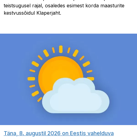
teistsugusel rajal, osaledes esimest korda maasturite
kestvussõidul Klaperjaht.
Täna, 8. augustil 2026 on Eestis vahelduva