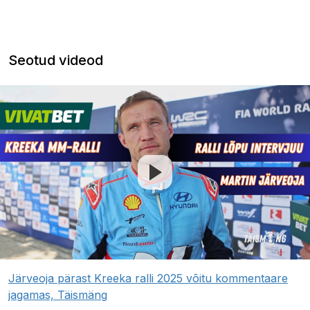
Seotud videod
Järveoja pärast Kreeka ralli 2025 võitu kommentaare
jagamas, Täismäng