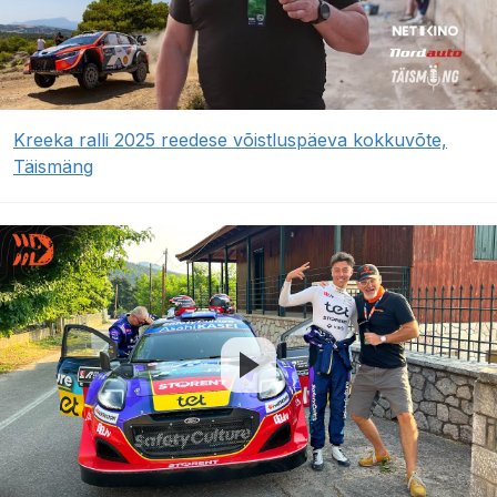
Kreeka ralli 2025 reedese võistluspäeva kokkuvõte,
Täismäng