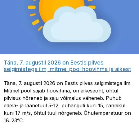
Täna, 7. augustil 2026 on Eestis pilves
selgimistega ilm, mitmel pool hoovihma ja äikest
Täna, 7. augustil 2026 on Eestis pilves selgimistega ilm.
Mitmel pool sajab hoovihma, on äikeseoht, õhtul
pilvisus hõreneb ja saju võimalus väheneb. Puhub
edela- ja läänetuul 5-12, puhanguti kuni 15, rannikul
kuni 17 m/s, õhtul tuul nõrgeneb. Õhutemperatuur on
18..23°C.