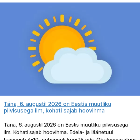
Täna, 6. augustil 2026 on Eestis muutliku
pilvisusega ilm, kohati sajab hoovihma
Täna, 6. augustil 2026 on Eestis muutliku pilvisusega
ilm. Kohati sajab hoovihma. Edela- ja läänetuul
tugevneb 4-10, puhanguti kuni 15 m/s. Õhutemperatuur