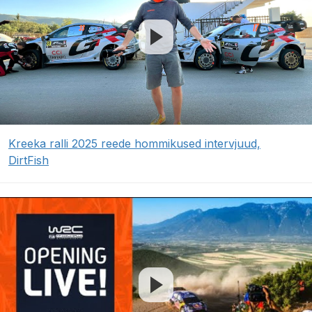
Kreeka ralli 2025 reede hommikused intervjuud,
DirtFish