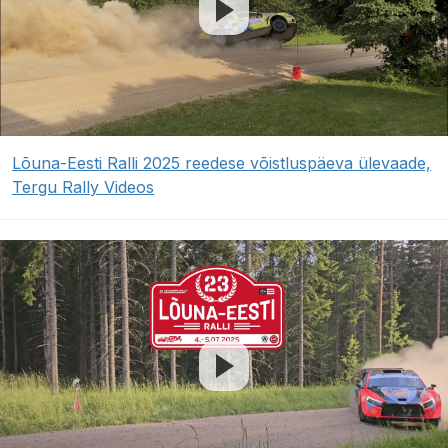
Lõuna-Eesti Ralli 2025 reedese võistluspäeva ülevaade,
Tergu Rally Videos