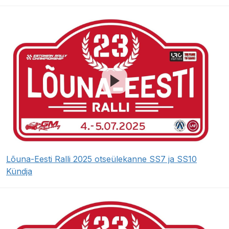
Lõuna-Eesti Ralli 2025 otseülekanne SS7 ja SS10
Kündja