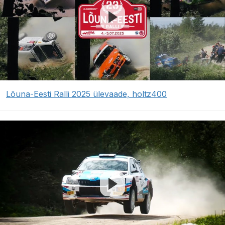
Lõuna-Eesti Ralli 2025 ülevaade, holtz400