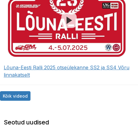
Lõuna-Eesti Ralli 2025 otseülekanne SS2 ja SS4 Võru
linnakatselt
Kõik videod
Seotud uudised