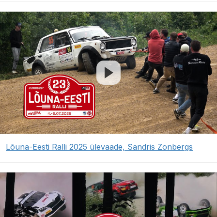
Lõuna-Eesti Ralli 2025 ülevaade, Sandris Zonbergs