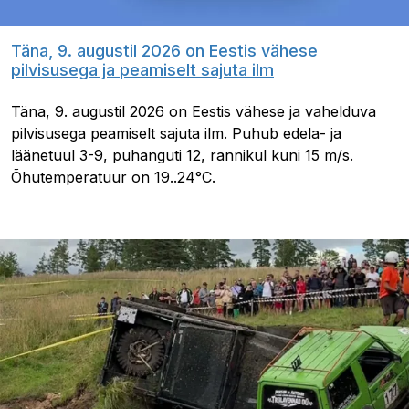
Täna, 9. augustil 2026 on Eestis vähese
pilvisusega ja peamiselt sajuta ilm
Täna, 9. augustil 2026 on Eestis vähese ja vahelduva
pilvisusega peamiselt sajuta ilm. Puhub edela- ja
läänetuul 3-9, puhanguti 12, rannikul kuni 15 m/s.
Õhutemperatuur on 19..24°C.