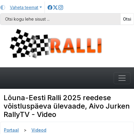
Vaheta teemat
Otsi
Lõuna-Eesti Ralli 2025 reedese
võistluspäeva ülevaade, Aivo Jurken
RallyTV - Video
Portaal
Videod