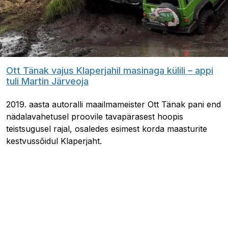
Ott Tänak vajus Klaperjahil masinaga külili – appi
tuli Martin Järveoja
2019. aasta autoralli maailmameister Ott Tänak pani end
nädalavahetusel proovile tavapärasest hoopis
teistsugusel rajal, osaledes esimest korda maasturite
kestvussõidul Klaperjaht.