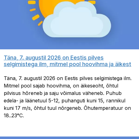
Täna, 7. augustil 2026 on Eestis pilves
selgimistega ilm, mitmel pool hoovihma ja äikest
Täna, 7. augustil 2026 on Eestis pilves selgimistega ilm.
Mitmel pool sajab hoovihma, on äikeseoht, õhtul
pilvisus hõreneb ja saju võimalus väheneb. Puhub
edela- ja läänetuul 5-12, puhanguti kuni 15, rannikul
kuni 17 m/s, õhtul tuul nõrgeneb. Õhutemperatuur on
18..23°C.