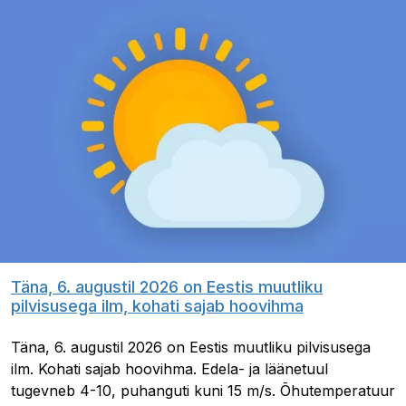
Täna, 6. augustil 2026 on Eestis muutliku
pilvisusega ilm, kohati sajab hoovihma
Täna, 6. augustil 2026 on Eestis muutliku pilvisusega
ilm. Kohati sajab hoovihma. Edela- ja läänetuul
tugevneb 4-10, puhanguti kuni 15 m/s. Õhutemperatuur