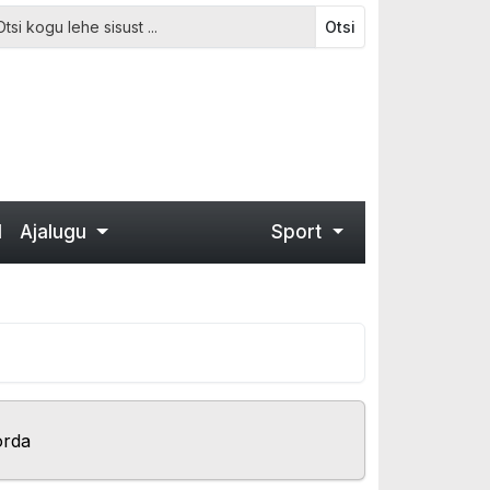
Otsi
d
Ajalugu
Sport
orda