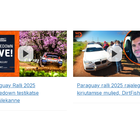
guay Ralli 2025
Paraguay ralli 2025 rajale
edown testikatse
kirjutamise muljed, DirtFish
ülekanne