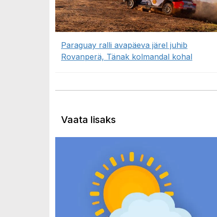
Paraguay ralli avapäeva järel juhib
Rovanperä, Tänak kolmandal kohal
Vaata lisaks