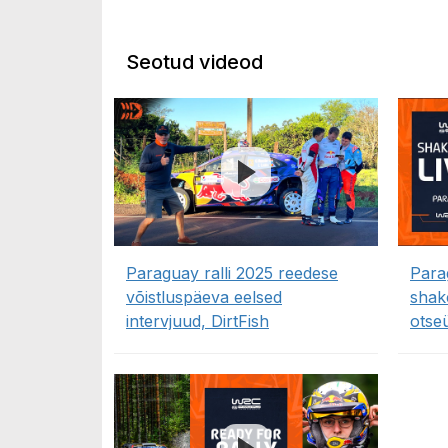
Seotud videod
Paraguay ralli 2025 reedese
Para
võistluspäeva eelsed
shak
intervjuud, DirtFish
otse