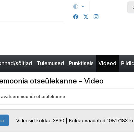
nnad/sõitjad
Tulemused
Punktiseis
Videod
Pildi
remoonia otseülekanne - Video
5 avatseremoonia otseülekanne
Videosid kokku: 3830 | Kokku vaadatud 10817183 k
si