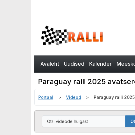
Avaleht
Uudised
Kalender
Meesko
Paraguay ralli 2025 avatse
Portaal
Videod
Paraguay ralli 202
Ot