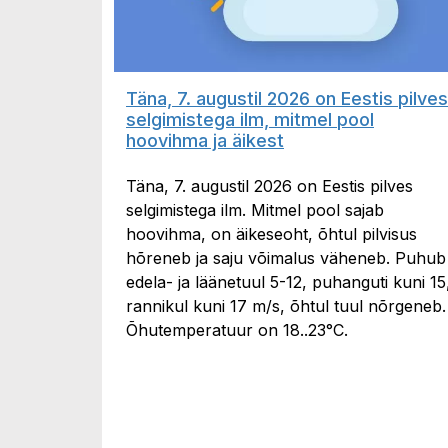
Täna, 7. augustil 2026 on Eestis pilves
selgimistega ilm, mitmel pool
hoovihma ja äikest
Täna, 7. augustil 2026 on Eestis pilves
selgimistega ilm. Mitmel pool sajab
hoovihma, on äikeseoht, õhtul pilvisus
hõreneb ja saju võimalus väheneb. Puhub
edela- ja läänetuul 5-12, puhanguti kuni 15
rannikul kuni 17 m/s, õhtul tuul nõrgeneb.
Õhutemperatuur on 18..23°C.