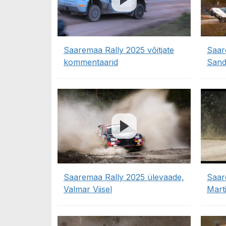
Saaremaa Rally 2025 võitjate
Saar
kommentaarid
Sand
Saaremaa Rally 2025 ülevaade,
Saar
Valmar Viisel
Mart