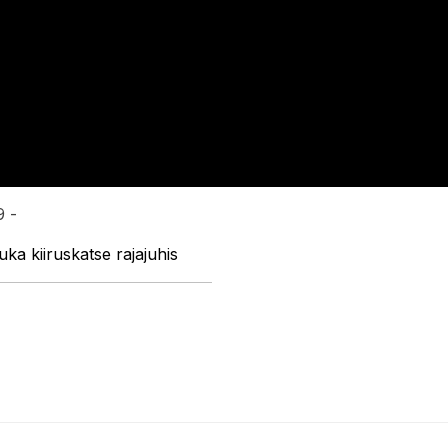
9 -
a kiiruskatse rajajuhis