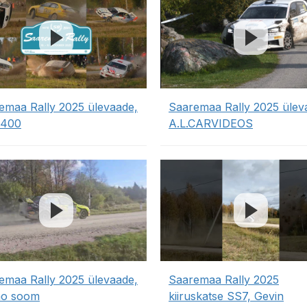
emaa Rally 2025 ülevaade,
Saaremaa Rally 2025 ülev
z400
A.L.CARVIDEOS
emaa Rally 2025 ülevaade,
Saaremaa Rally 2025
mo soom
kiiruskatse SS7, Gevin