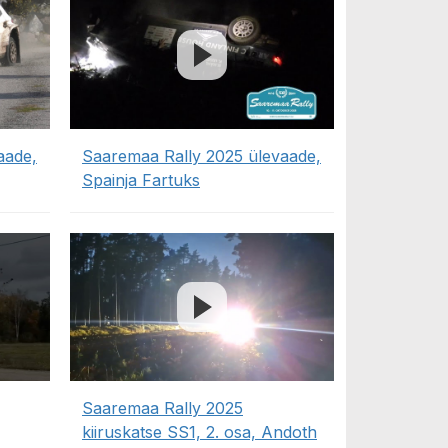
aade,
Saaremaa Rally 2025 ülevaade,
Spainja Fartuks
Saaremaa Rally 2025
kiiruskatse SS1, 2. osa, Andoth