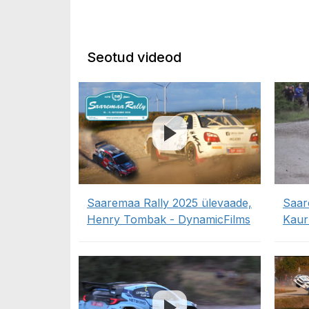
Seotud videod
Saaremaa Rally 2025 ülevaade,
Saar
Henry Tombak - DynamicFilms
Kaur