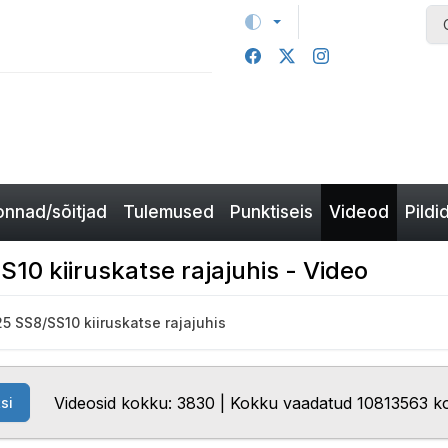
nnad/sõitjad
Tulemused
Punktiseis
Videod
Pildi
0 kiiruskatse rajajuhis - Video
5 SS8/SS10 kiiruskatse rajajuhis
Videosid kokku: 3830 | Kokku vaadatud 10813563 k
si