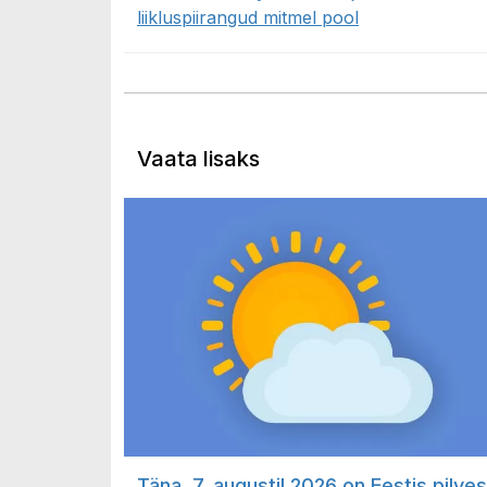
liikluspiirangud mitmel pool
Vaata lisaks
Täna, 7. augustil 2026 on Eestis pilves