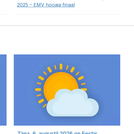
2025 – EMV hooaja finaal
Täna, 6. augustil 2026 on Eestis