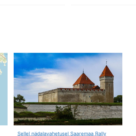
Sellel nädalavahetusel Saaremaa Rally