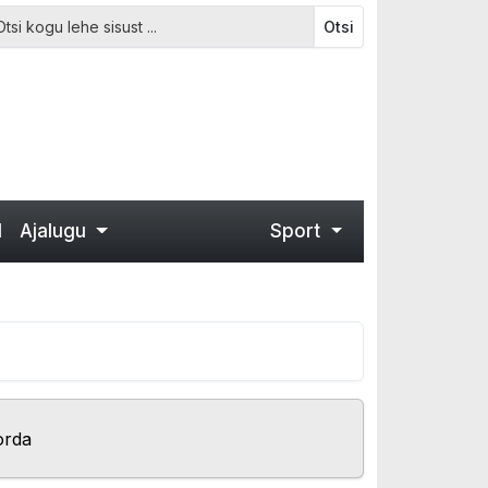
Otsi
d
Ajalugu
Sport
orda