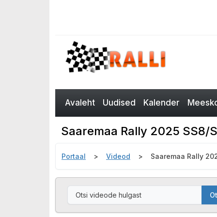
Avaleht
Uudised
Kalender
Meesko
Saaremaa Rally 2025 SS8/SS1
Portaal
Videod
Saaremaa Rally 202
Ot