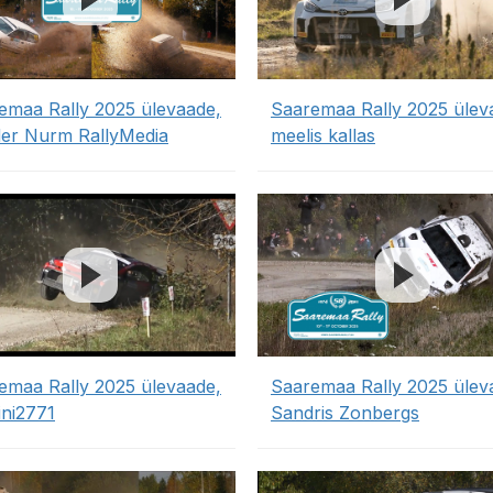
emaa Rally 2025 ülevaade,
Saaremaa Rally 2025 ülev
er Nurm RallyMedia
meelis kallas
emaa Rally 2025 ülevaade,
Saaremaa Rally 2025 ülev
ini2771
Sandris Zonbergs