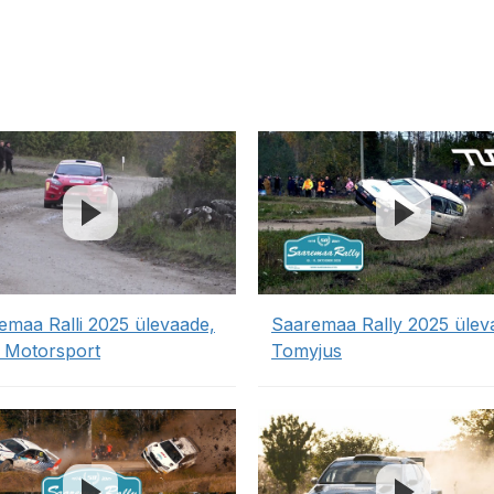
emaa Ralli 2025 ülevaade,
Saaremaa Rally 2025 ülev
 Motorsport
Tomyjus