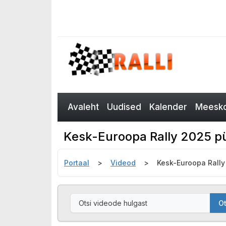
Avaleht
Uudised
Kalender
Meesko
Kesk-Euroopa Rally 2025 p
Portaal
Videod
Kesk-Euroopa Rall
Ot