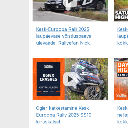
Kesk-Euroopa Ralli 2025
Kesk
laupäevase võistluspäeva
laup
ülevaade, Rallyefan Nick
kokk
Ogier katkestamine Kesk-
Kesk
Euroopa Rally 2025 SS10
nelj
kiiruskatsel
kokk