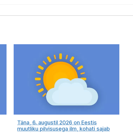
Täna, 6. augustil 2026 on Eestis
muutliku pilvisusega ilm, kohati sajab