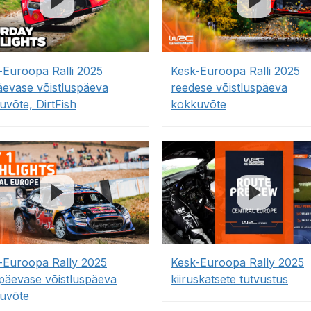
-Euroopa Ralli 2025
Kesk-Euroopa Ralli 2025
äevase võistluspäeva
reedese võistluspäeva
uvõte, DirtFish
kokkuvõte
-Euroopa Rally 2025
Kesk-Euroopa Rally 2025
apäevase võistluspäeva
kiiruskatsete tutvustus
uvõte