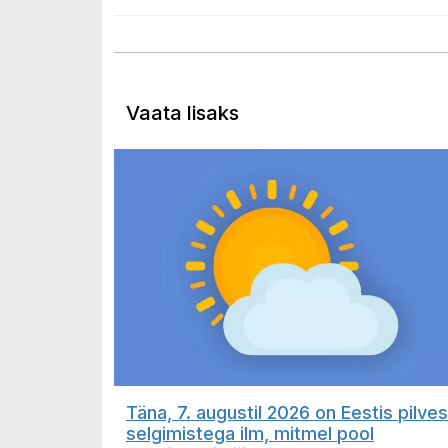
Vaata lisaks
Täna, 7. augustil 2026 on Eestis pilves
selgimistega ilm, mitmel pool