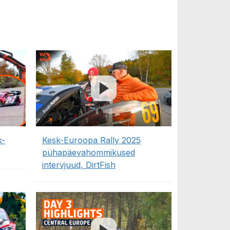
k-
Kesk-Euroopa Rally 2025
pühapäevahommikused
intervjuud, DirtFish