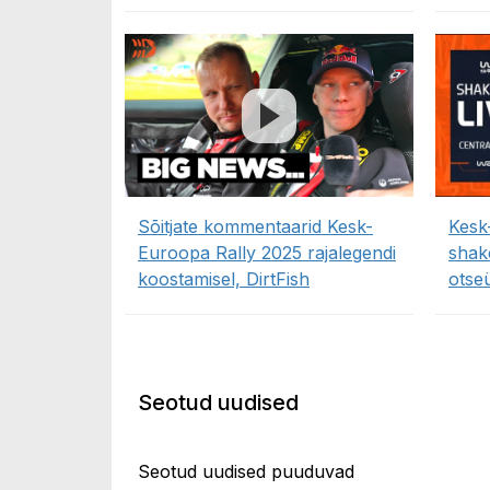
Sõitjate kommentaarid Kesk-
Kesk
Euroopa Rally 2025 rajalegendi
shak
koostamisel, DirtFish
otse
Seotud uudised
Seotud uudised puuduvad