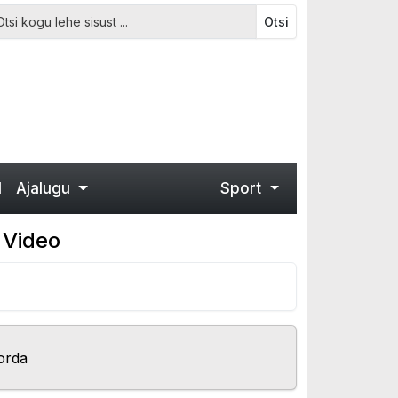
Otsi
d
Ajalugu
Sport
 Video
orda