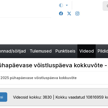
nnad/sõitjad
Tulemused
Punktiseis
Videod
Pildi
ühapäevase võistluspäeva kokkuvõte -
y 2025 pühapäevase võistluspäeva kokkuvõte
Videosid kokku: 3830 | Kokku vaadatud 10816959 k
si