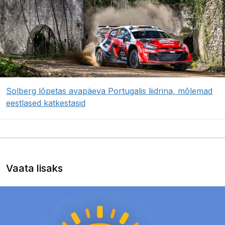
Solberg lõpetas avapäeva Portugalis liidrina, mõlemad
eestlased katkestasid
Vaata lisaks