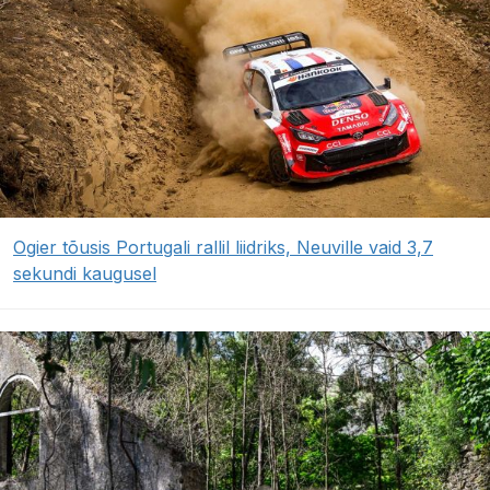
Ogier tõusis Portugali rallil liidriks, Neuville vaid 3,7
sekundi kaugusel