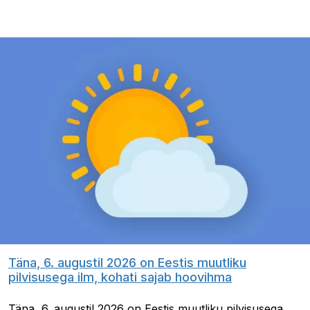
Täna, 6. augustil 2026 on Eestis muutliku
pilvisusega ilm, kohati sajab hoovihma
Täna, 6. augustil 2026 on Eestis muutliku pilvisusega