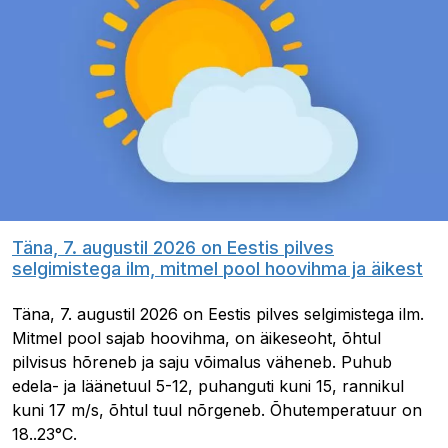
Täna, 7. augustil 2026 on Eestis pilves
selgimistega ilm, mitmel pool hoovihma ja äikest
Täna, 7. augustil 2026 on Eestis pilves selgimistega ilm.
Mitmel pool sajab hoovihma, on äikeseoht, õhtul
pilvisus hõreneb ja saju võimalus väheneb. Puhub
edela- ja läänetuul 5-12, puhanguti kuni 15, rannikul
kuni 17 m/s, õhtul tuul nõrgeneb. Õhutemperatuur on
18..23°C.