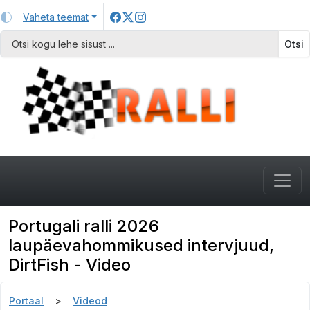
Vaheta teemat
Otsi
Portugali ralli 2026
laupäevahommikused intervjuud,
DirtFish - Video
Portaal
Videod