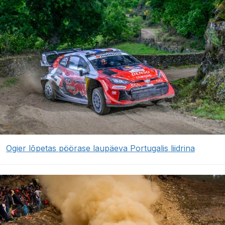
Ogier lõpetas pöörase laupäeva Portugalis liidrina