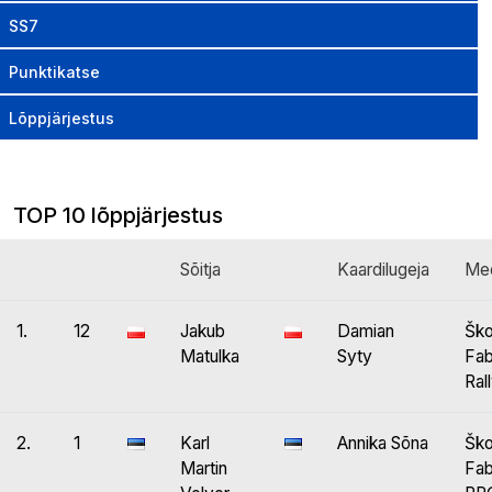
SS7
Punktikatse
Lõppjärjestus
TOP 10 lõppjärjestus
Sõitja
Kaardilugeja
Me
1.
12
Jakub
Damian
Šk
Matulka
Syty
Fab
Ral
2.
1
Karl
Annika Sõna
Šk
Martin
Fab