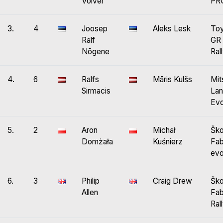
Volver
PR
3.
4
Joosep
Aleks Lesk
Toy
Ralf
GR 
Nõgene
Ral
4.
6
Ralfs
Māris Kulšs
Mit
Sirmacis
Lan
Evo
5.
2
Aron
Michał
Šk
Domżała
Kuśnierz
Fab
ev
6.
3
Philip
Craig Drew
Šk
Allen
Fab
Ral