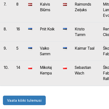
7.
8
Kalvis
Raimonds
Mit
Blūms
Zeiļuks
Lan
Ev
8.
16
Priit Koik
Kristo
Ren
Tamm
Cli
9.
5
Vaiko
Kaimar Taal
Šk
Samm
Fab
10.
14
Mikołaj
Sebastian
Šk
Kempa
Wach
Fab
Ral
Vaata kõiki tulemusi