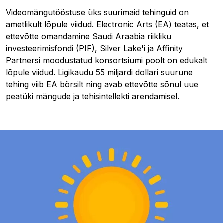
Videomängutööstuse üks suurimaid tehinguid on
ametlikult lõpule viidud. Electronic Arts (EA) teatas, et
ettevõtte omandamine Saudi Araabia riikliku
investeerimisfondi (PIF), Silver Lake'i ja Affinity
Partnersi moodustatud konsortsiumi poolt on edukalt
lõpule viidud. Ligikaudu 55 miljardi dollari suurune
tehing viib EA börsilt ning avab ettevõtte sõnul uue
peatüki mängude ja tehisintellekti arendamisel.