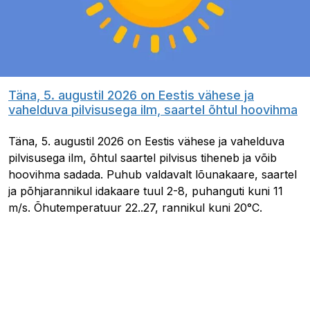
Täna, 5. augustil 2026 on Eestis vähese ja
vahelduva pilvisusega ilm, saartel õhtul hoovihma
Täna, 5. augustil 2026 on Eestis vähese ja vahelduva
pilvisusega ilm, õhtul saartel pilvisus tiheneb ja võib
hoovihma sadada. Puhub valdavalt lõunakaare, saartel
ja põhjarannikul idakaare tuul 2-8, puhanguti kuni 11
m/s. Õhutemperatuur 22..27, rannikul kuni 20°C.