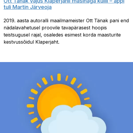
Ott Tänak vajus Klaperjahil masinaga külili – appi
tuli Martin Järveoja
2019. aasta autoralli maailmameister Ott Tänak pani end
nädalavahetusel proovile tavapärasest hoopis
teistsugusel rajal, osaledes esimest korda maasturite
kestvussõidul Klaperjaht.