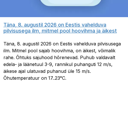
Täna, 8. augustil 2026 on Eestis vahelduva
pilvisusega ilm, mitmel pool hoovihma ja äikest
Täna, 8. augustil 2026 on Eestis vahelduva pilvisusega
ilm. Mitmel pool sajab hoovihma, on äikest, võimalik
rahe. Õhtuks sajuhood hõrenevad. Puhub valdavalt
edela- ja läänetuul 3-9, rannikul puhanguti 12 m/s,
äikese ajal ulatuvad puhanud üle 15 m/s.
Õhutemperatuur on 17..23°C.