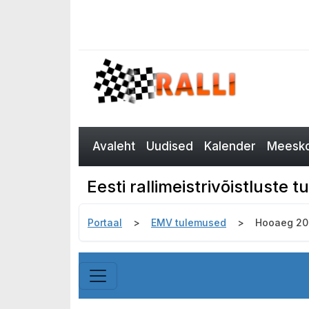
Avaleht
Uudised
Kalender
Meesko
Eesti rallimeistrivõistluste
Portaal
EMV tulemused
Hooaeg 20