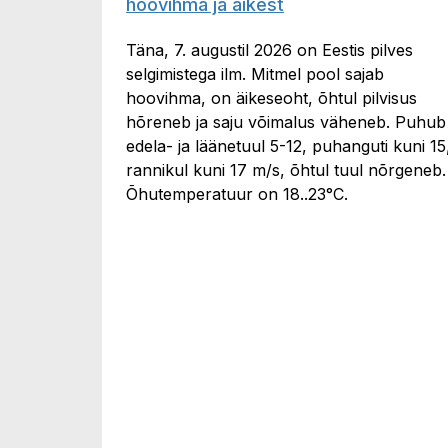
hoovihma ja äikest
Täna, 7. augustil 2026 on Eestis pilves
selgimistega ilm. Mitmel pool sajab
hoovihma, on äikeseoht, õhtul pilvisus
hõreneb ja saju võimalus väheneb. Puhub
edela- ja läänetuul 5-12, puhanguti kuni 15
rannikul kuni 17 m/s, õhtul tuul nõrgeneb.
Õhutemperatuur on 18..23°C.