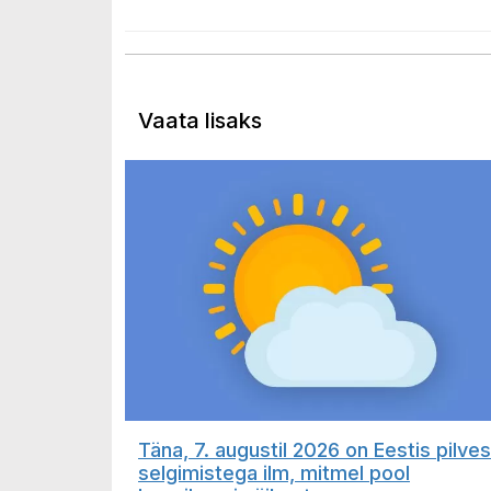
Vaata lisaks
Täna, 7. augustil 2026 on Eestis pilves
selgimistega ilm, mitmel pool