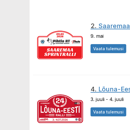
2.
Saaremaa s
9. mai
Vaata tulemusi
4.
Lõuna-Eest
3. juuli - 4. juuli
Vaata tulemusi