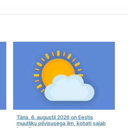
Täna, 6. augustil 2026 on Eestis
muutliku pilvisusega ilm, kohati sajab