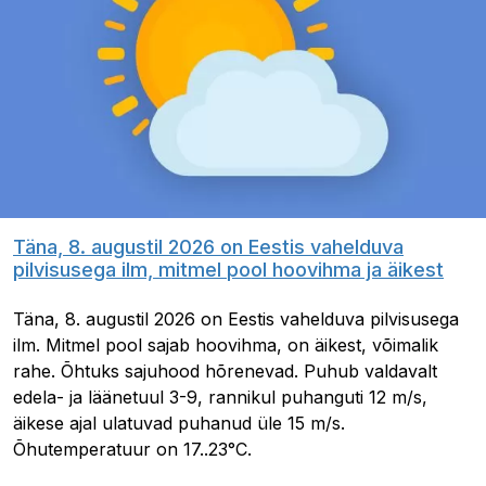
Täna, 8. augustil 2026 on Eestis vahelduva
pilvisusega ilm, mitmel pool hoovihma ja äikest
Täna, 8. augustil 2026 on Eestis vahelduva pilvisusega
ilm. Mitmel pool sajab hoovihma, on äikest, võimalik
rahe. Õhtuks sajuhood hõrenevad. Puhub valdavalt
edela- ja läänetuul 3-9, rannikul puhanguti 12 m/s,
äikese ajal ulatuvad puhanud üle 15 m/s.
Õhutemperatuur on 17..23°C.