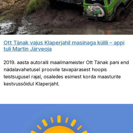
Ott Tänak vajus Klaperjahil masinaga külili – appi
tuli Martin Järveoja
2019. aasta autoralli maailmameister Ott Tänak pani end
nädalavahetusel proovile tavapärasest hoopis
teistsugusel rajal, osaledes esimest korda maasturite
kestvussõidul Klaperjaht.