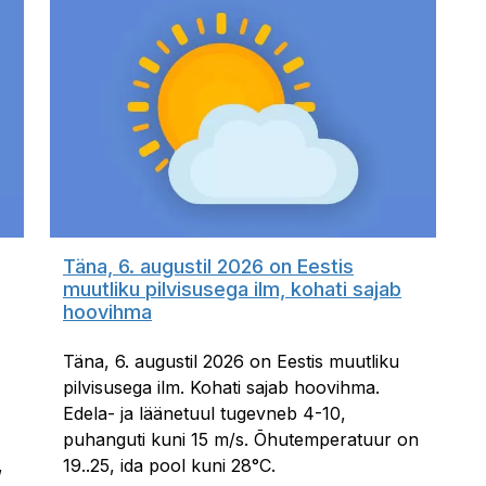
Täna, 6. augustil 2026 on Eestis
muutliku pilvisusega ilm, kohati sajab
hoovihma
Täna, 6. augustil 2026 on Eestis muutliku
pilvisusega ilm. Kohati sajab hoovihma.
Edela- ja läänetuul tugevneb 4-10,
puhanguti kuni 15 m/s. Õhutemperatuur on
,
19..25, ida pool kuni 28°C.