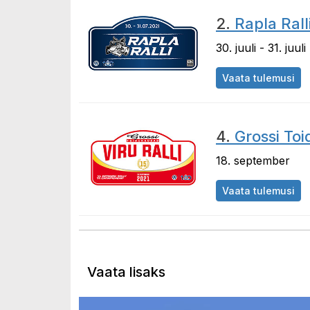
2.
Rapla Rall
30. juuli - 31. juuli
Vaata tulemusi
4.
Grossi Toi
18. september
Vaata tulemusi
Vaata lisaks