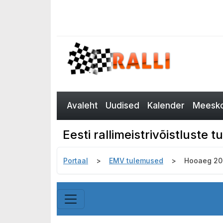
Avaleht
Uudised
Kalender
Meesko
Eesti rallimeistrivõistluste
Portaal
EMV tulemused
Hooaeg 20