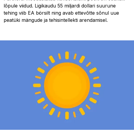
lõpule viidud. Ligikaudu 55 miljardi dollari suurune
tehing viib EA börsilt ning avab ettevõtte sõnul uue
peatüki mängude ja tehisintellekti arendamisel.