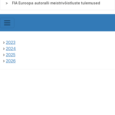
FIA Euroopa autoralli meistrivõistluste tulemused
›
2023
›
2024
›
2025
›
2026