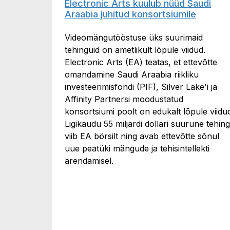
Electronic Arts kuulub nüüd Saudi
Araabia juhitud konsortsiumile
Videomängutööstuse üks suurimaid
tehinguid on ametlikult lõpule viidud.
Electronic Arts (EA) teatas, et ettevõtte
omandamine Saudi Araabia riikliku
investeerimisfondi (PIF), Silver Lake'i ja
Affinity Partnersi moodustatud
konsortsiumi poolt on edukalt lõpule viidu
Ligikaudu 55 miljardi dollari suurune tehing
viib EA börsilt ning avab ettevõtte sõnul
uue peatüki mängude ja tehisintellekti
arendamisel.