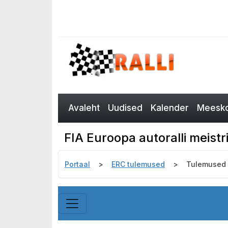
Avaleht
Uudised
Kalender
Meesko
FIA Euroopa autoralli meist
Portaal
ERC tulemused
Tulemused