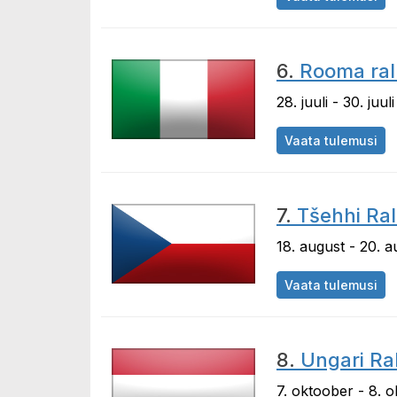
6.
Rooma rall
28. juuli - 30. juuli
Vaata tulemusi
7.
Tšehhi Ral
18. august - 20. a
Vaata tulemusi
8.
Ungari Ral
7. oktoober - 8. 