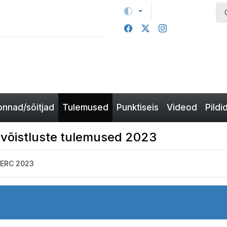
nnad/sõitjad
Tulemused
Punktiseis
Videod
Pildi
rivõistluste tulemused 2023
 ERC 2023