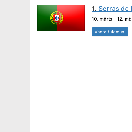
1.
Serras de F
10. märts - 12. mä
Vaata tulemusi