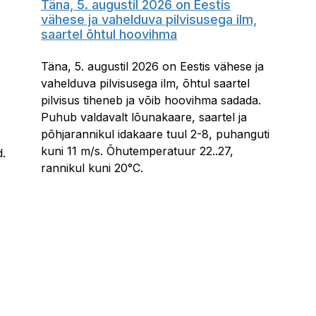
Täna, 5. augustil 2026 on Eestis
vähese ja vahelduva pilvisusega ilm,
saartel õhtul hoovihma
Täna, 5. augustil 2026 on Eestis vähese ja
vahelduva pilvisusega ilm, õhtul saartel
pilvisus tiheneb ja võib hoovihma sadada.
Puhub valdavalt lõunakaare, saartel ja
põhjarannikul idakaare tuul 2-8, puhanguti
kuni 11 m/s. Õhutemperatuur 22..27,
d.
rannikul kuni 20°C.