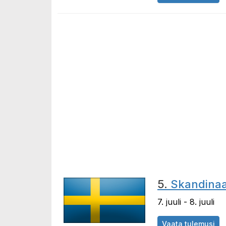
5.
Skandinaav
7. juuli - 8. juuli
Vaata tulemusi