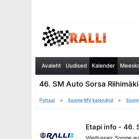
Avaleht
Uudised
Kalender
Meesko
46. SM Auto Sorsa Riihimäki 
Portaal
Soome MV kalendrid
Soome
Etapi info - 46.
Võistlussari: Soome aut