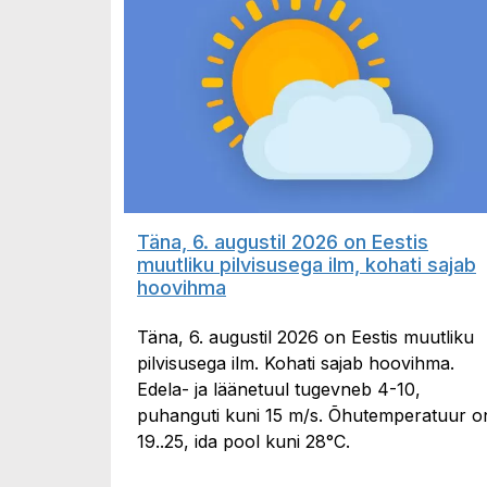
Täna, 6. augustil 2026 on Eestis
muutliku pilvisusega ilm, kohati sajab
hoovihma
Täna, 6. augustil 2026 on Eestis muutliku
pilvisusega ilm. Kohati sajab hoovihma.
Edela- ja läänetuul tugevneb 4-10,
puhanguti kuni 15 m/s. Õhutemperatuur o
19..25, ida pool kuni 28°C.