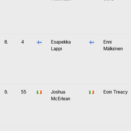
8.
4
Esapekka
Enni
Lappi
Mälkönen
9.
55
Joshua
Eoin Treacy
McErlean