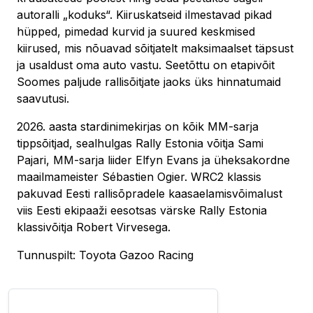
autoralli „koduks“. Kiiruskatseid ilmestavad pikad
hüpped, pimedad kurvid ja suured keskmised
kiirused, mis nõuavad sõitjatelt maksimaalset täpsust
ja usaldust oma auto vastu. Seetõttu on etapivõit
Soomes paljude rallisõitjate jaoks üks hinnatumaid
saavutusi.
2026. aasta stardinimekirjas on kõik MM-sarja
tippsõitjad, sealhulgas Rally Estonia võitja Sami
Pajari, MM-sarja liider Elfyn Evans ja üheksakordne
maailmameister Sébastien Ogier. WRC2 klassis
pakuvad Eesti rallisõpradele kaasaelamisvõimalust
viis Eesti ekipaaži eesotsas värske Rally Estonia
klassivõitja Robert Virvesega.
Tunnuspilt: Toyota Gazoo Racing