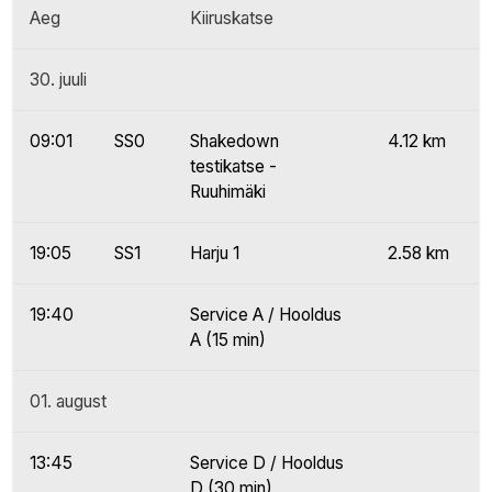
Aeg
Kiiruskatse
30. juuli
09:01
SS0
Shakedown
4.12 km
testikatse -
Ruuhimäki
19:05
SS1
Harju 1
2.58 km
19:40
Service A / Hooldus
A (15 min)
01. august
13:45
Service D / Hooldus
D (30 min)