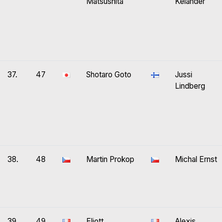
Matsushita
Kelander
37.
47
Shotaro Goto
Jussi
Lindberg
38.
48
Martin Prokop
Michal Ernst
39.
49
Eliott
Alexis