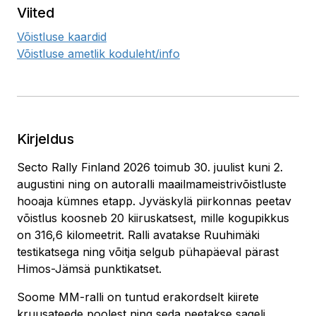
Viited
Võistluse kaardid
Võistluse ametlik koduleht/info
Kirjeldus
Secto Rally Finland 2026 toimub 30. juulist kuni 2.
augustini ning on autoralli maailmameistrivõistluste
hooaja kümnes etapp. Jyväskylä piirkonnas peetav
võistlus koosneb 20 kiiruskatsest, mille kogupikkus
on 316,6 kilomeetrit. Ralli avatakse Ruuhimäki
testikatsega ning võitja selgub pühapäeval pärast
Himos-Jämsä punktikatset.
Soome MM-ralli on tuntud erakordselt kiirete
kruusateede poolest ning seda peetakse sageli