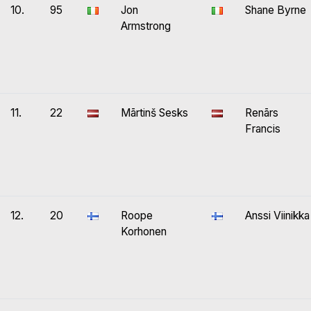
10.
95
Jon
Shane Byrne
Armstrong
11.
22
Mārtinš Sesks
Renārs
Francis
12.
20
Roope
Anssi Viinikka
Korhonen