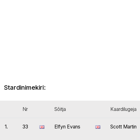
Stardinimekiri:
Nr
Sõitja
Kaardilugeja
1.
33
Elfyn Evans
Scott Martin