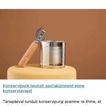
Konservipurk leiutati aastakümneid enne
konserviavajat
Tänapäeval tundub konservipurgi avamine nii lihtne, et