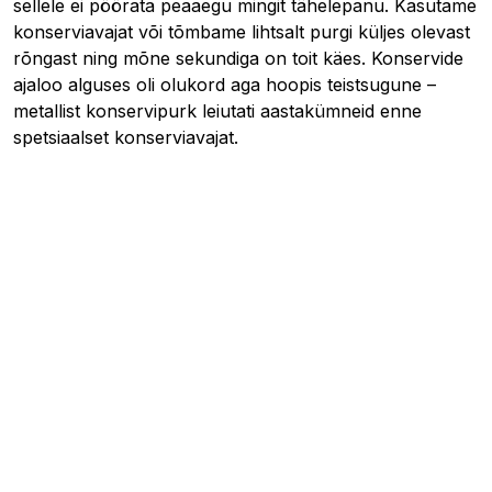
sellele ei pöörata peaaegu mingit tähelepanu. Kasutame
konserviavajat või tõmbame lihtsalt purgi küljes olevast
rõngast ning mõne sekundiga on toit käes. Konservide
ajaloo alguses oli olukord aga hoopis teistsugune –
metallist konservipurk leiutati aastakümneid enne
spetsiaalset konserviavajat.