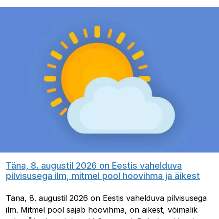
Täna, 8. augustil 2026 on Eestis vahelduva
pilvisusega ilm, mitmel pool hoovihma ja äikest
Täna, 8. augustil 2026 on Eestis vahelduva pilvisusega
ilm. Mitmel pool sajab hoovihma, on äikest, võimalik