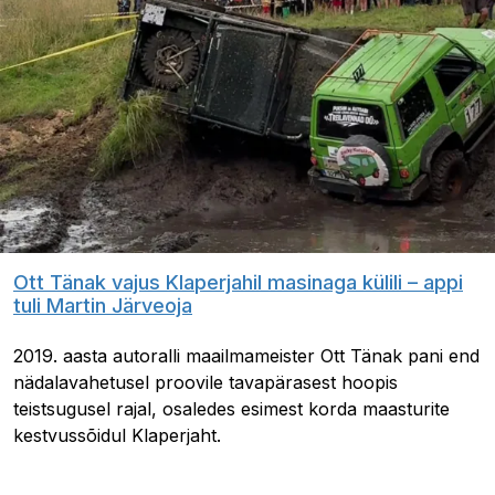
Ott Tänak vajus Klaperjahil masinaga külili – appi
tuli Martin Järveoja
2019. aasta autoralli maailmameister Ott Tänak pani end
nädalavahetusel proovile tavapärasest hoopis
teistsugusel rajal, osaledes esimest korda maasturite
kestvussõidul Klaperjaht.