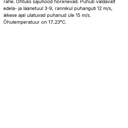
rahe. Õhtuks sajuhood hõrenevad. Puhub valdavalt
edela- ja läänetuul 3-9, rannikul puhanguti 12 m/s,
äikese ajal ulatuvad puhanud üle 15 m/s.
Õhutemperatuur on 17..23°C.