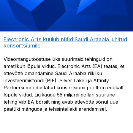
Electronic Arts kuulub nüüd Saudi Araabia juhitud
konsortsiumile
Videomängutööstuse üks suurimaid tehinguid on
ametlikult lõpule viidud. Electronic Arts (EA) teatas, et
ettevõtte omandamine Saudi Araabia riikliku
investeerimisfondi (PIF), Silver Lake'i ja Affinity
Partnersi moodustatud konsortsiumi poolt on edukalt
lõpule viidud. Ligikaudu 55 miljardi dollari suurune
tehing viib EA börsilt ning avab ettevõtte sõnul uue
peatüki mängude ja tehisintellekti arendamisel.