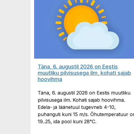
Täna, 6. augustil 2026 on Eestis
muutliku pilvisusega ilm, kohati sajab
hoovihma
Täna, 6. augustil 2026 on Eestis muutliku
pilvisusega ilm. Kohati sajab hoovihma.
Edela- ja läänetuul tugevneb 4-10,
puhanguti kuni 15 m/s. Õhutemperatuur o
19..25, ida pool kuni 28°C.