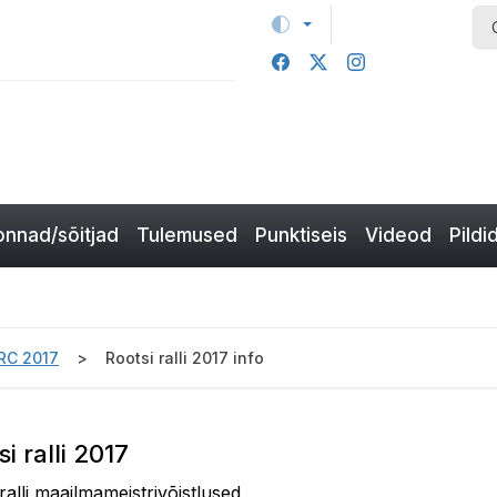
nnad/sõitjad
Tulemused
Punktiseis
Videod
Pildi
RC 2017
Rootsi ralli 2017 info
si ralli 2017
ralli maailmameistrivõistlused