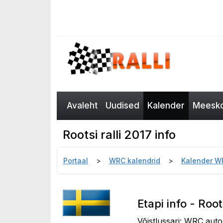
Avaleht
Uudised
Kalender
Meesko
Rootsi ralli 2017 info
Portaal
WRC kalendrid
Kalender W
Etapi info - Root
Võistlussari: WRC auto