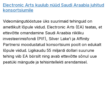
Electronic Arts kuulub nüüd Saudi Araabia juhitud
konsortsiumile
Videomängutööstuse üks suurimaid tehinguid on
ametlikult lõpule viidud. Electronic Arts (EA) teatas, et
ettevõtte omandamine Saudi Araabia riikliku
investeerimisfondi (PIF), Silver Lake'i ja Affinity
Partnersi moodustatud konsortsiumi poolt on edukalt
lõpule viidud. Ligikaudu 55 miljardi dollari suurune
tehing viib EA börsilt ning avab ettevõtte sõnul uue
peatüki mängude ja tehisintellekti arendamisel.