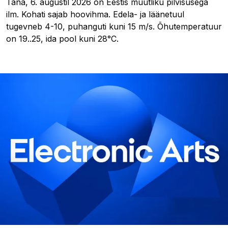
Täna, 6. augustil 2026 on Eestis muutliku pilvisusega
ilm. Kohati sajab hoovihma. Edela- ja läänetuul
tugevneb 4-10, puhanguti kuni 15 m/s. Õhutemperatuur
on 19..25, ida pool kuni 28°C.