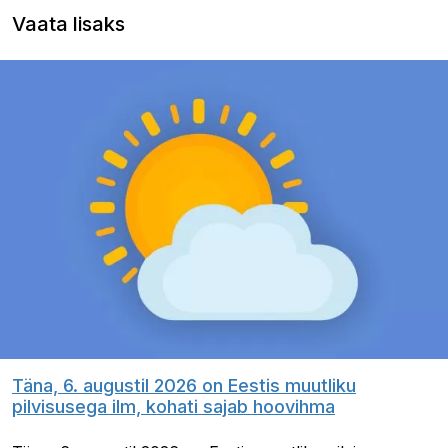
Vaata lisaks
Täna, 6. augustil 2026 on Eestis muutliku
pilvisusega ilm, kohati sajab hoovihma