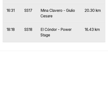
16:31
SS17
Mina Clavero - Giulio
20.30 km
Cesare
18:18
SS18
El Cóndor - Power
16.43 km
Stage