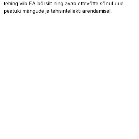
tehing viib EA börsilt ning avab ettevõtte sõnul uue
peatüki mängude ja tehisintellekti arendamisel.