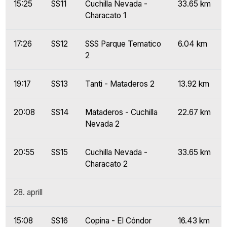
15:25
SS11
Cuchilla Nevada -
33.65 km
Characato 1
17:26
SS12
SSS Parque Tematico
6.04 km
2
19:17
SS13
Tanti - Mataderos 2
13.92 km
20:08
SS14
Mataderos - Cuchilla
22.67 km
Nevada 2
20:55
SS15
Cuchilla Nevada -
33.65 km
Characato 2
28. aprill
15:08
SS16
Copina - El Cóndor
16.43 km