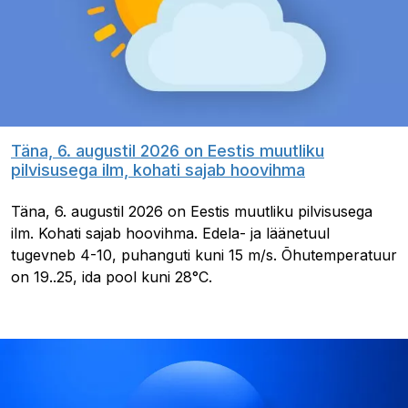
Täna, 6. augustil 2026 on Eestis muutliku
pilvisusega ilm, kohati sajab hoovihma
Täna, 6. augustil 2026 on Eestis muutliku pilvisusega
ilm. Kohati sajab hoovihma. Edela- ja läänetuul
tugevneb 4-10, puhanguti kuni 15 m/s. Õhutemperatuur
on 19..25, ida pool kuni 28°C.