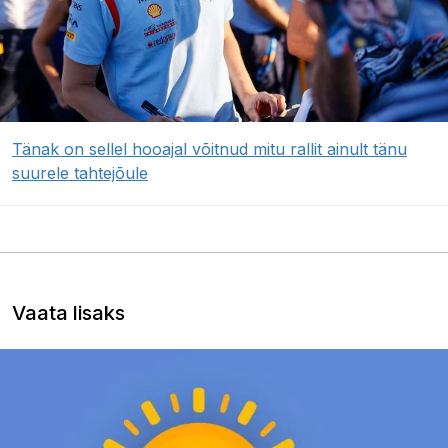
Tänak on sellel hooajal võitnud mitu rallit ainult tänu
suurele tahtejõule
Vaata lisaks