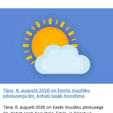
Täna, 6. augustil 2026 on Eestis muutliku
pilvisusega ilm, kohati sajab hoovihma
Täna, 6. augustil 2026 on Eestis muutliku pilvisusega