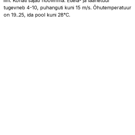
ilm. Kohati sajab hoovihma. Edela- ja läänetuul
tugevneb 4-10, puhanguti kuni 15 m/s. Õhutemperatuur
on 19..25, ida pool kuni 28°C.