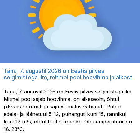
Täna, 7. augustil 2026 on Eestis pilves
selgimistega ilm, mitmel pool hoovihma ja äikest
Täna, 7. augustil 2026 on Eestis pilves selgimistega ilm.
Mitmel pool sajab hoovihma, on äikeseoht, õhtul
pilvisus hõreneb ja saju võimalus väheneb. Puhub
edela- ja läänetuul 5-12, puhanguti kuni 15, rannikul
kuni 17 m/s, õhtul tuul nõrgeneb. Õhutemperatuur on
18..23°C.