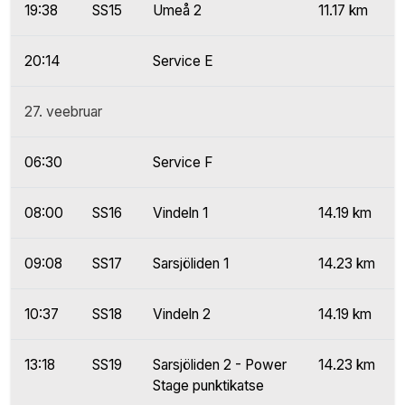
19:38
SS15
Umeå 2
11.17 km
20:14
Service E
27. veebruar
06:30
Service F
08:00
SS16
Vindeln 1
14.19 km
09:08
SS17
Sarsjöliden 1
14.23 km
10:37
SS18
Vindeln 2
14.19 km
13:18
SS19
Sarsjöliden 2 - Power
14.23 km
Stage punktikatse