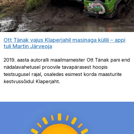
Ott Tänak vajus Klaperjahil masinaga külili – appi
tuli Martin Järveoja
2019. aasta autoralli maailmameister Ott Tänak pani end
nädalavahetusel proovile tavapärasest hoopis
teistsugusel rajal, osaledes esimest korda maasturite
kestvussõidul Klaperjaht.