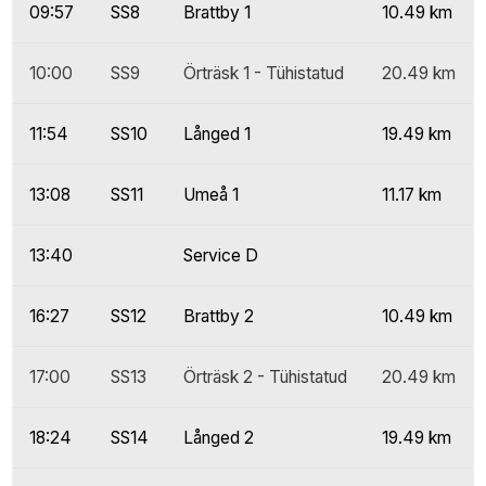
09:57
SS8
Brattby 1
10.49 km
10:00
SS9
Örträsk 1 - Tühistatud
20.49 km
11:54
SS10
Långed 1
19.49 km
13:08
SS11
Umeå 1
11.17 km
13:40
Service D
16:27
SS12
Brattby 2
10.49 km
17:00
SS13
Örträsk 2 - Tühistatud
20.49 km
18:24
SS14
Långed 2
19.49 km