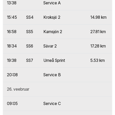
13:38
Service A
15:45
SS4
Kroksjö 2
14.98 km
16:58
SS5
Kamsjön 2
27.81 km
18:34
SS6
Sävar 2
17.28 km
19:38
SS7
Umeå Sprint
5.53 km
20:08
Service B
26. veebruar
09:05
Service C