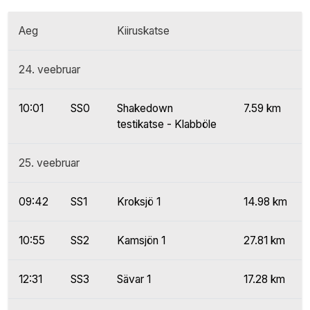
Aeg
Kiiruskatse
24. veebruar
10:01
SS0
Shakedown
7.59 km
testikatse - Klabböle
25. veebruar
09:42
SS1
Kroksjö 1
14.98 km
10:55
SS2
Kamsjön 1
27.81 km
12:31
SS3
Sävar 1
17.28 km