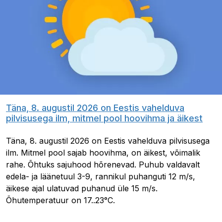
Täna, 8. augustil 2026 on Eestis vahelduva
pilvisusega ilm, mitmel pool hoovihma ja äikest
Täna, 8. augustil 2026 on Eestis vahelduva pilvisusega
ilm. Mitmel pool sajab hoovihma, on äikest, võimalik
rahe. Õhtuks sajuhood hõrenevad. Puhub valdavalt
edela- ja läänetuul 3-9, rannikul puhanguti 12 m/s,
äikese ajal ulatuvad puhanud üle 15 m/s.
Õhutemperatuur on 17..23°C.