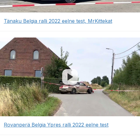
Tänaku Belgia ralli 2022 eelne test, MrKittekat
Rovanperä Belgia Ypres ralli 2022 eelne test