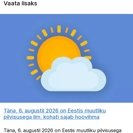
Vaata lisaks
Täna, 6. augustil 2026 on Eestis muutliku
pilvisusega ilm, kohati sajab hoovihma
Täna, 6. augustil 2026 on Eestis muutliku pilvisusega