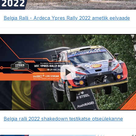
Belgia Ralli - Ardeca Ypres Rally 2022 ametlik eelvaade
Belgia ralli 2022 shakedown testikatse otseülekanne