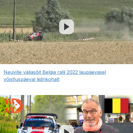
Neuville väljasõit Belgia ralli 2022 laupäevasel
võistluspäeval liidrikohalt