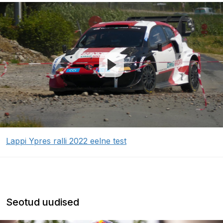
Lappi Ypres ralli 2022 eelne test
Seotud uudised