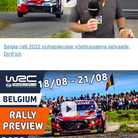
Belgia ralli 2022 pühapäevase võistluspäeva eelvaade,
DirtFish