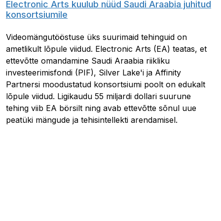
Electronic Arts kuulub nüüd Saudi Araabia juhitud
konsortsiumile
Videomängutööstuse üks suurimaid tehinguid on
ametlikult lõpule viidud. Electronic Arts (EA) teatas, et
ettevõtte omandamine Saudi Araabia riikliku
investeerimisfondi (PIF), Silver Lake'i ja Affinity
Partnersi moodustatud konsortsiumi poolt on edukalt
lõpule viidud. Ligikaudu 55 miljardi dollari suurune
tehing viib EA börsilt ning avab ettevõtte sõnul uue
peatüki mängude ja tehisintellekti arendamisel.