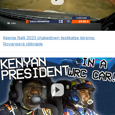
Keenia Ralli 2023 shakedown testikatse kiirema,
Rovanperä stiilinäide