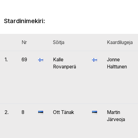
Stardinimekiri:
Nr
Sõitja
Kaardilugeja
1.
69
Kalle
Jonne
Rovanperä
Halttunen
2.
8
Ott Tänak
Martin
Järveoja