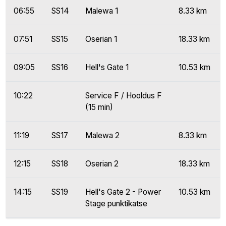
06:55
SS14
Malewa 1
8.33 km
07:51
SS15
Oserian 1
18.33 km
09:05
SS16
Hell's Gate 1
10.53 km
10:22
Service F / Hooldus F
(15 min)
11:19
SS17
Malewa 2
8.33 km
12:15
SS18
Oserian 2
18.33 km
14:15
SS19
Hell's Gate 2 - Power
10.53 km
Stage punktikatse