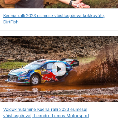
Keenia ralli 2023 esimese võistluspäeva kokkuvõte,
DirtFish
Võidukihutamine Keena ralli 2023 esimesel
võistluspäeval, Leandro Lemos Motorsport