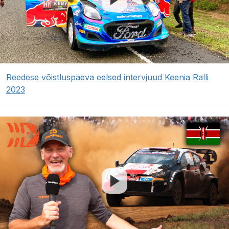
Reedese võistluspäeva eelsed intervjuud Keenia Ralli
2023