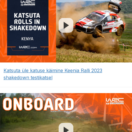
Katsuta üle katuse käimine Keenia Ralli 2023
shakedown testikatsel