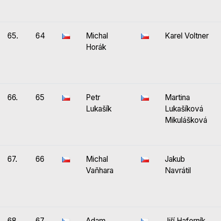
65.
64
Michal
Karel Voltner
Horák
66.
65
Petr
Martina
Lukašík
Lukašíková
Mikulášková
67.
66
Michal
Jakub
Vaňhara
Navrátil
68.
67
Adam
Jiří Haferník