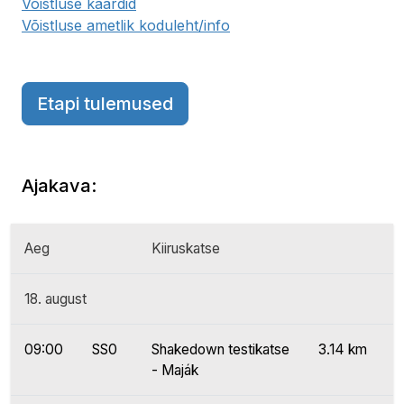
Võistluse kaardid
Võistluse ametlik koduleht/info
Etapi tulemused
Ajakava:
Aeg
Kiiruskatse
18. august
09:00
SS0
Shakedown testikatse
3.14 km
- Maják