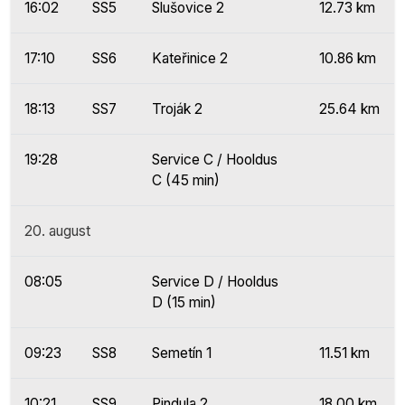
16:02
SS5
Slušovice 2
12.73 km
17:10
SS6
Kateřinice 2
10.86 km
18:13
SS7
Troják 2
25.64 km
19:28
Service C / Hooldus
C (45 min)
20. august
08:05
Service D / Hooldus
D (15 min)
09:23
SS8
Semetín 1
11.51 km
10:21
SS9
Pindula 2
18.00 km