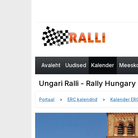
Avaleht
Uudised
Kalender
Meesko
Ungari Ralli - Rally Hungary
Portaal
ERC kalendrid
Kalender ER