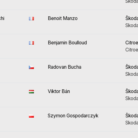
Skoda
hi
Benoit Manzo
Škoda
Skoda
Benjamin Boulloud
Citro
Citroe
Radovan Bucha
Škoda
Skoda
Viktor Bán
Škoda
Skoda
Szymon Gospodarczyk
Škoda
Skoda