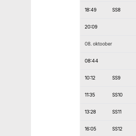
18:49
SS8
20:09
08. oktoober
08:44
10:12
SS9
11:35
SS10
13:28
SS11
16:05
SS12