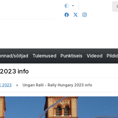
nnad/sõitjad
Tulemused
Punktiseis
Videod
Pildi
 2023 info
C 2023
Ungari Ralli - Rally Hungary 2023 info