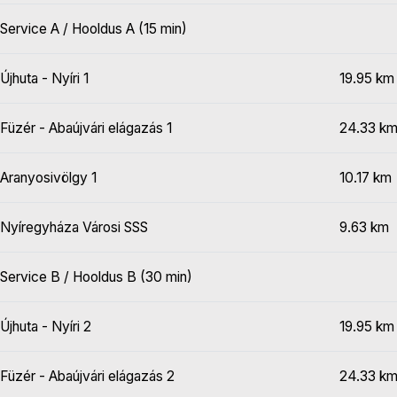
Service A / Hooldus A (15 min)
Újhuta - Nyíri 1
19.95 km
Füzér - Abaújvári elágazás 1
24.33 k
Aranyosivölgy 1
10.17 km
Nyíregyháza Városi SSS
9.63 km
Service B / Hooldus B (30 min)
Újhuta - Nyíri 2
19.95 km
Füzér - Abaújvári elágazás 2
24.33 k