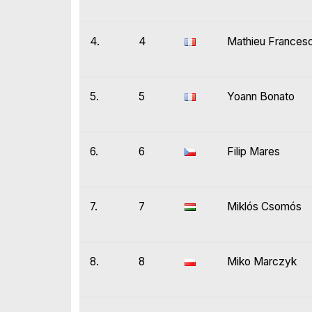
4.
4
Mathieu Francesc
5.
5
Yoann Bonato
6.
6
Filip Mares
7.
7
Miklós Csomós
8.
8
Miko Marczyk