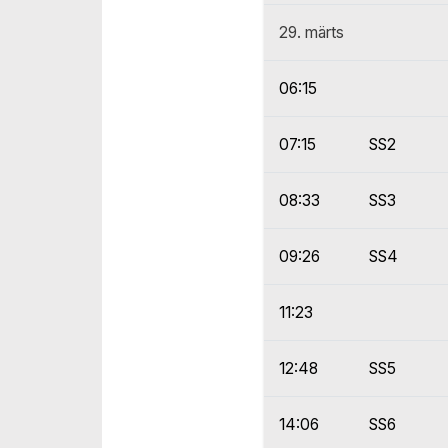
29. märts
06:15
07:15
SS2
08:33
SS3
09:26
SS4
11:23
12:48
SS5
14:06
SS6