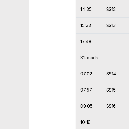
14:35
SS12
15:33
SS13
17:48
31. märts
07:02
SS14
07:57
SS15
09:05
SS16
10:18