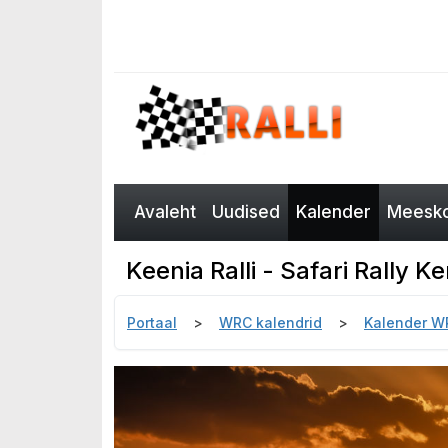
Avaleht
Uudised
Kalender
Meesko
Keenia Ralli - Safari Rally 
Portaal
WRC kalendrid
Kalender W