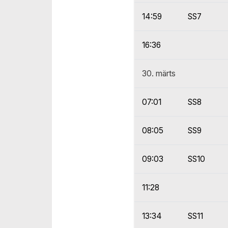
14:59
SS7
16:36
30. märts
07:01
SS8
08:05
SS9
09:03
SS10
11:28
13:34
SS11