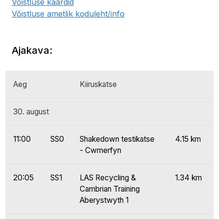
Võistluse kaardid
Võistluse ametlik koduleht/info
Ajakava:
Aeg
Kiiruskatse
30. august
11:00
SS0
Shakedown testikatse
4.15 km
- Cwmerfyn
20:05
SS1
LAS Recycling &
1.34 km
Cambrian Training
Aberystwyth 1