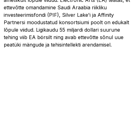
ametlikult lõpule viidud. Electronic Arts (EA) teatas, et
ettevõtte omandamine Saudi Araabia riikliku
investeerimisfondi (PIF), Silver Lake'i ja Affinity
Partnersi moodustatud konsortsiumi poolt on edukalt
lõpule viidud. Ligikaudu 55 miljardi dollari suurune
tehing viib EA börsilt ning avab ettevõtte sõnul uue
peatüki mängude ja tehisintellekti arendamisel.