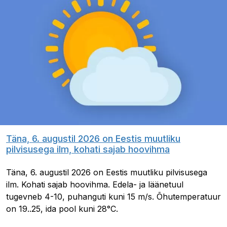
Täna, 6. augustil 2026 on Eestis muutliku
pilvisusega ilm, kohati sajab hoovihma
Täna, 6. augustil 2026 on Eestis muutliku pilvisusega
ilm. Kohati sajab hoovihma. Edela- ja läänetuul
tugevneb 4-10, puhanguti kuni 15 m/s. Õhutemperatuur
on 19..25, ida pool kuni 28°C.