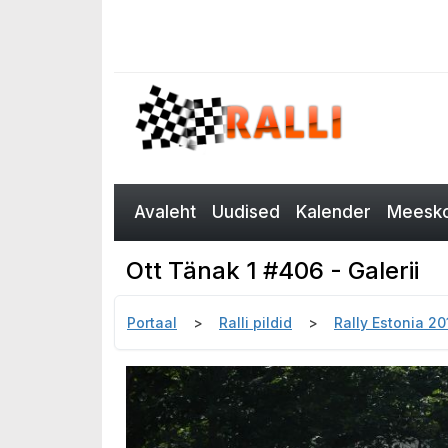
Avaleht
Uudised
Kalender
Meesko
Ott Tänak 1 #406 - Galerii
Portaal
Ralli pildid
Rally Estonia 2