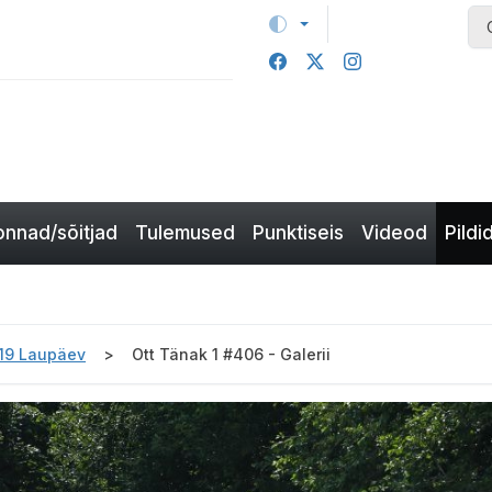
nnad/sõitjad
Tulemused
Punktiseis
Videod
Pildi
019 Laupäev
Ott Tänak 1 #406 - Galerii