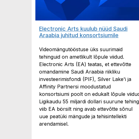
Electronic Arts kuulub nüüd Saudi
Araabia juhitud konsortsiumile
Videomängutööstuse üks suurimaid
tehinguid on ametlikult lõpule viidud.
Electronic Arts (EA) teatas, et ettevõtte
omandamine Saudi Araabia riikliku
investeerimisfondi (PIF), Silver Lake'i ja
Affinity Partnersi moodustatud
konsortsiumi poolt on edukalt lõpule viidu
Ligikaudu 55 miljardi dollari suurune tehing
viib EA börsilt ning avab ettevõtte sõnul
uue peatüki mängude ja tehisintellekti
arendamisel.