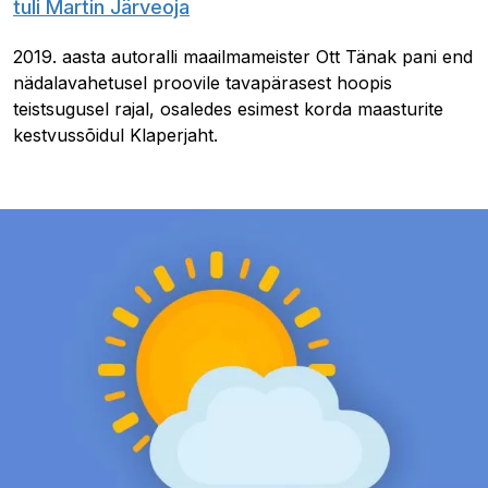
tuli Martin Järveoja
2019. aasta autoralli maailmameister Ott Tänak pani end
nädalavahetusel proovile tavapärasest hoopis
teistsugusel rajal, osaledes esimest korda maasturite
kestvussõidul Klaperjaht.