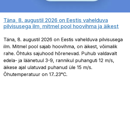
Täna, 8. augustil 2026 on Eestis vahelduva
pilvisusega ilm, mitmel pool hoovihma ja äikest
Täna, 8. augustil 2026 on Eestis vahelduva pilvisusega
ilm. Mitmel pool sajab hoovihma, on äikest, võimalik
rahe. Õhtuks sajuhood hõrenevad. Puhub valdavalt
edela- ja läänetuul 3-9, rannikul puhanguti 12 m/s,
äikese ajal ulatuvad puhanud üle 15 m/s.
Õhutemperatuur on 17..23°C.