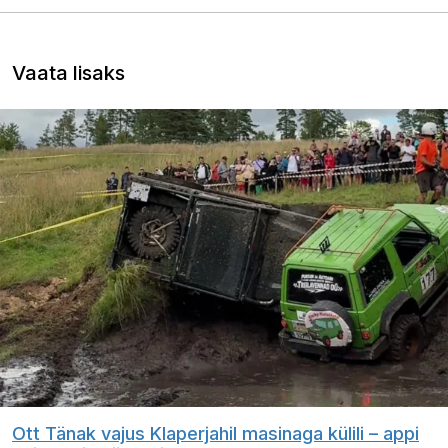
Vaata lisaks
Ott Tänak vajus Klaperjahil masinaga külili – appi