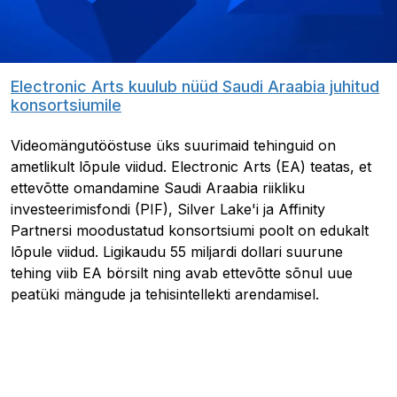
Electronic Arts kuulub nüüd Saudi Araabia juhitud
konsortsiumile
Videomängutööstuse üks suurimaid tehinguid on
ametlikult lõpule viidud. Electronic Arts (EA) teatas, et
ettevõtte omandamine Saudi Araabia riikliku
investeerimisfondi (PIF), Silver Lake'i ja Affinity
Partnersi moodustatud konsortsiumi poolt on edukalt
lõpule viidud. Ligikaudu 55 miljardi dollari suurune
tehing viib EA börsilt ning avab ettevõtte sõnul uue
peatüki mängude ja tehisintellekti arendamisel.