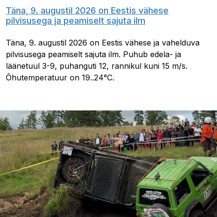
Täna, 9. augustil 2026 on Eestis vähese
pilvisusega ja peamiselt sajuta ilm
Täna, 9. augustil 2026 on Eestis vähese ja vahelduva
pilvisusega peamiselt sajuta ilm. Puhub edela- ja
läänetuul 3-9, puhanguti 12, rannikul kuni 15 m/s.
Õhutemperatuur on 19..24°C.