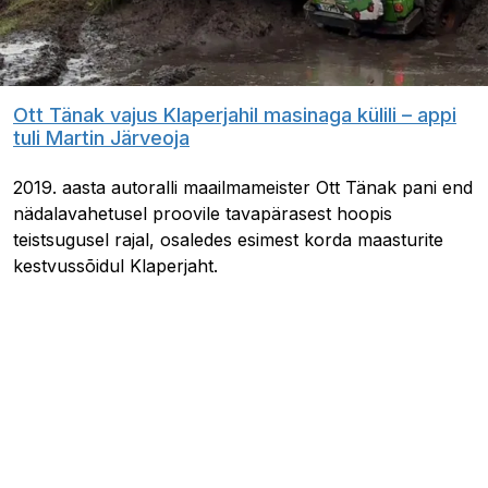
Ott Tänak vajus Klaperjahil masinaga külili – appi
tuli Martin Järveoja
2019. aasta autoralli maailmameister Ott Tänak pani end
nädalavahetusel proovile tavapärasest hoopis
teistsugusel rajal, osaledes esimest korda maasturite
kestvussõidul Klaperjaht.